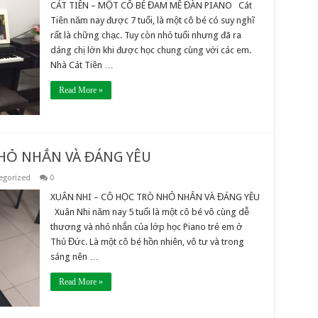
CÁT TIÊN – MỘT CÔ BÉ ĐAM MÊ ĐÀN PIANO Cát
Tiên năm nay được 7 tuổi, là một cô bé có suy nghĩ
rất là chững chạc. Tuy còn nhỏ tuổi nhưng đã ra
dáng chị lớn khi được học chung cùng với các em.
Nhà Cát Tiên …
Read More »
NHỎ NHẮN VÀ ĐÁNG YÊU
egorized
0
XUÂN NHI – CÔ HỌC TRÒ NHỎ NHẮN VÀ ĐÁNG YÊU
Xuân Nhi năm nay 5 tuổi là một cô bé vô cùng dễ
thương và nhỏ nhắn của lớp học Piano trẻ em ở
Thủ Đức. Là một cô bé hồn nhiên, vô tư và trong
sáng nên …
Read More »