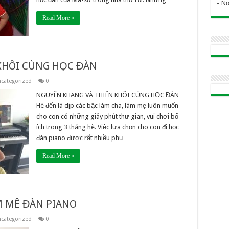
– N
Read More »
KHÔI CÙNG HỌC ĐÀN
categorized
0
NGUYÊN KHANG VÀ THIÊN KHÔI CÙNG HỌC ĐÀN
Hè đến là dịp các bậc làm cha, làm mẹ luôn muốn
cho con có những giây phút thư giãn, vui chơi bổ
ích trong 3 tháng hè. Việc lựa chọn cho con đi học
đàn piano được rất nhiều phụ …
Read More »
M MÊ ĐÀN PIANO
categorized
0