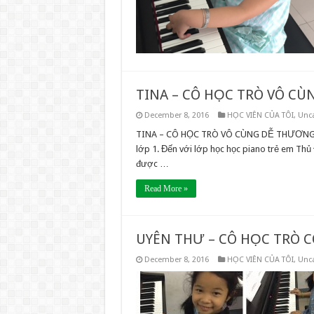
TINA – CÔ HỌC TRÒ VÔ C
December 8, 2016
HỌC VIÊN CỦA TÔI
,
Unca
TINA – CÔ HỌC TRÒ VÔ CÙNG DỄ THƯƠNG Tin
lớp 1. Đến với lớp học học piano trẻ em Thủ
được …
Read More »
UYÊN THƯ – CÔ HỌC TRÒ 
December 8, 2016
HỌC VIÊN CỦA TÔI
,
Unca