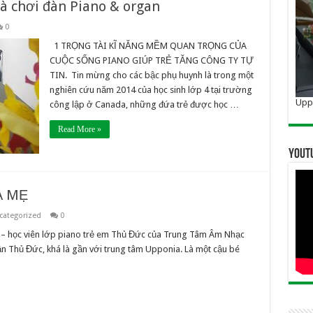
và chơi đàn Piano & organ
0
1 TRỌNG TÀI KĨ NĂNG MỀM QUAN TRỌNG CỦA
CUỘC SỐNG PIANO GIÚP TRẺ TĂNG CÔNG TY TỰ
TIN. Tin mừng cho các bậc phụ huynh là trong một
nghiên cứu năm 2014 của học sinh lớp 4 tại trường
Uppo
công lập ở Canada, những đứa trẻ được học …
Read More »
YOUT
A MẸ
categorized
0
học viên lớp piano trẻ em Thủ Đức của Trung Tâm Âm Nhạc
 Thủ Đức, khá là gần với trung tâm Upponia. Là một cậu bé