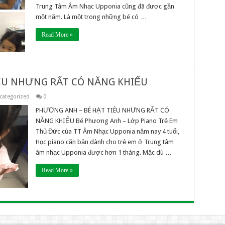
Trung Tâm Âm Nhạc Upponia cũng đã được gần
một năm. Là một trong những bé có …
Read More »
ÊU NHƯNG RẤT CÓ NĂNG KHIẾU
categorized
0
PHƯƠNG ANH – BÉ HẠT TIÊU NHƯNG RẤT CÓ
NĂNG KHIẾU Bé Phương Anh – Lớp Piano Trẻ Em
Thủ Đức của TT Âm Nhạc Upponia năm nay 4 tuổi,
Học piano căn bản dành cho trẻ em ở Trung tâm
âm nhạc Upponia được hơn 1 tháng. Mặc dù …
Read More »