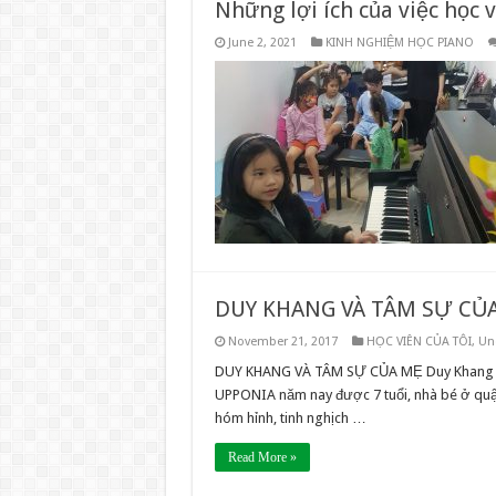
Những lợi ích của việc học 
June 2, 2021
KINH NGHIỆM HỌC PIANO
DUY KHANG VÀ TÂM SỰ CỦ
November 21, 2017
HỌC VIÊN CỦA TÔI
,
Un
DUY KHANG VÀ TÂM SỰ CỦA MẸ Duy Khang – 
UPPONIA năm nay được 7 tuổi, nhà bé ở quận
hóm hỉnh, tinh nghịch …
Read More »