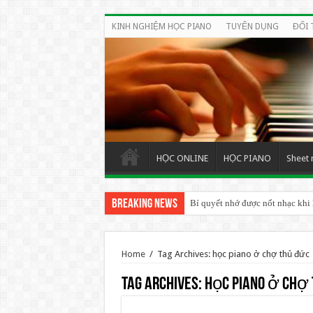
KINH NGHIỆM HỌC PIANO
TUYỂN DỤNG
ĐỐI 
HỌC ONLINE
HỌC PIANO
Sheet 
Breaking News
Bí quyết nhớ được nốt nhạc khi
BÍ QUYẾT HỌC PIANO ORGAN
Home
/
Tag Archives: học piano ở chợ thủ đức
Tag Archives:
học piano ở chợ