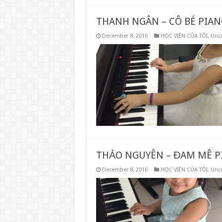
THANH NGÂN – CÔ BÉ PIA
December 8, 2016
HỌC VIÊN CỦA TÔI
,
Unca
THẢO NGUYÊN – ĐAM MÊ P
December 8, 2016
HỌC VIÊN CỦA TÔI
,
Unca