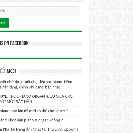
us on Facebook
VIẾT MỚI
uyết nhớ được nốt nhạc khi học piano: Nắm
 nền tảng, chinh phục mọi bản nhạc.
QUYẾT HỌC PIANO ORGAN HIỆU QUẢ CHO
ỜI MỚI BẮT ĐẦU
piano bao lâu thì mới có thể chơi được ?
ên tự học đàn piano & organ không ?
 Phá Tài Năng Âm Nhạc tại Thủ Đức: Upponia