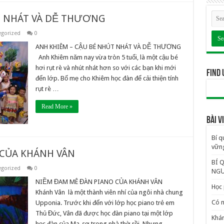
T NHÁT VÀ DỄ THƯƠNG
egorized
0
ANH KHIÊM – CẬU BÉ NHÚT NHÁT VÀ DỄ THƯƠNG
Anh Khiêm năm nay vừa tròn 5 tuổi, là một cậu bé
hơi rụt rè và nhút nhát hơn so với các bạn khi mới
Find 
đến lớp. Bố mẹ cho Khiêm học đàn để cải thiện tính
rụt rè …
Read More »
BÀI 
Bí q
vững
CỦA KHÁNH VÂN
BÍ 
egorized
0
NGƯ
NIỀM ĐAM MÊ ĐÀN PIANO CỦA KHÁNH VÂN
Học 
Khánh Vân là một thành viên nhí của ngôi nhà chung
Có n
Upponia. Trước khi đến với lớp học piano trẻ em
Thủ Đức, Vân đã được học đàn piano tại một lớp
Khám
học đàn của Ma-sơ trong nhà thờ rồi. Nhưng …