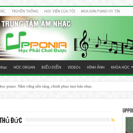
TÁC
TRUYỀN THÔNG
HỌC VIÊN CỦA TÔI
MUA ĐÀN PIANO UY TÍN
nhạc
HỌC ORGAN
BIỂU DIỄN
VIDEOs
HÌNH ẢNH
KHÓA HỌC
 học piano: Nắm vững nền tảng, chinh phục mọi bản nhạc.
 HIỆU QUẢ CHO NGƯỜI MỚI BẮT ĐẦU
UPPO
 thủ đức