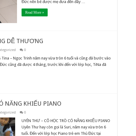
Đức nên bé được mẹ đưa đến đây …
Read More »
ÙNG DỄ THƯƠNG
tegorized
0
a – Ngọc Trinh năm nay vừa tròn 6 tuổi và cũng đã bước vào
 Đức cũng đã được 4 tháng, trước khi đến với lớp học, TiNa đã
CÓ NĂNG KHIẾU PIANO
tegorized
0
UYÊN THƯ – CÔ HỌC TRÒ CÓ NĂNG KHIẾU PIANO
Uyên Thư hay còn gọi là Suri, năm nay vừa tròn 6
tuổi. Đến với lớp học Piano trẻ em Thủ Đức tại