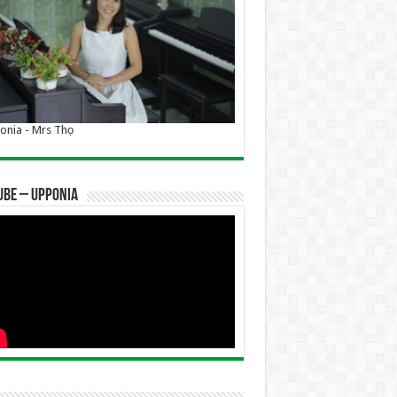
nia - Mrs Thọ
UBE – UPPONIA