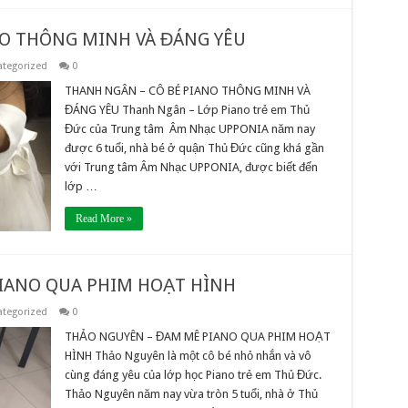
NO THÔNG MINH VÀ ĐÁNG YÊU
tegorized
0
THANH NGÂN – CÔ BÉ PIANO THÔNG MINH VÀ
ĐÁNG YÊU Thanh Ngân – Lớp Piano trẻ em Thủ
Đức của Trung tâm Âm Nhạc UPPONIA năm nay
được 6 tuổi, nhà bé ở quận Thủ Đức cũng khá gần
với Trung tâm Âm Nhạc UPPONIA, được biết đến
lớp …
Read More »
IANO QUA PHIM HOẠT HÌNH
tegorized
0
THẢO NGUYÊN – ĐAM MÊ PIANO QUA PHIM HOẠT
HÌNH Thảo Nguyên là một cô bé nhỏ nhắn và vô
cùng đáng yêu của lớp học Piano trẻ em Thủ Đức.
Thảo Nguyên năm nay vừa tròn 5 tuổi, nhà ở Thủ