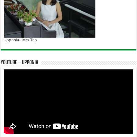
Upponia - Mrs Thọ
YOUTUBE – UPPONIA