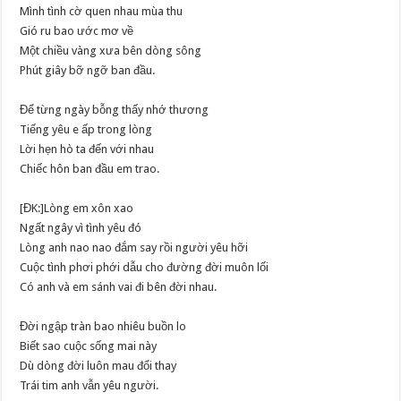
Mình tình cờ quen nhau mùa thu
Gió ru bao ước mơ về
Một chiều vàng xưa bên dòng sông
Phút giây bỡ ngỡ ban đầu.
Để từng ngày bỗng thấy nhớ thương
Tiếng yêu e ấp trong lòng
Lời hẹn hò ta đến với nhau
Chiếc hôn ban đầu em trao.
[ĐK:]Lòng em xôn xao
Ngất ngây vì tình yêu đó
Lòng anh nao nao đắm say rồi người yêu hỡi
Cuộc tình phơi phới dẫu cho đường đời muôn lối
Có anh và em sánh vai đi bên đời nhau.
Đời ngập tràn bao nhiêu buồn lo
Biết sao cuộc sống mai này
Dù dòng đời luôn mau đổi thay
Trái tim anh vẫn yêu người.