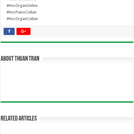
#HocOrganOnline
#HocPianoCoBan
#HocOrganCoBan
About Thuan Tran
Related Articles