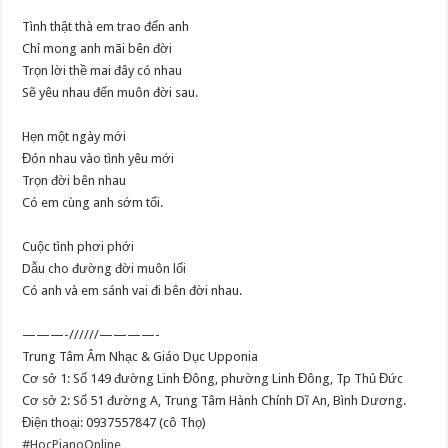
Tình thật thà em trao đến anh
Chỉ mong anh mãi bên đời
Trọn lời thề mai đây có nhau
Sẽ yêu nhau đến muôn đời sau.
Hẹn một ngày mới
Đón nhau vào tình yêu mới
Trọn đời bên nhau
Có em cùng anh sớm tối.
Cuộc tình phơi phới
Dẫu cho đường đời muôn lối
Có anh và em sánh vai đi bên đời nhau.
———-//////————-
Trung Tâm Âm Nhạc & Giáo Dục Upponia
Cơ sở 1: Số 149 đường Linh Đông, phường Linh Đông, Tp Thủ Đức
Cơ sở 2: Số 51 đường A, Trung Tâm Hành Chính Dĩ An, Bình Dương.
Điện thoại: 0937557847 (cô Thọ)
#HocPianoOnline