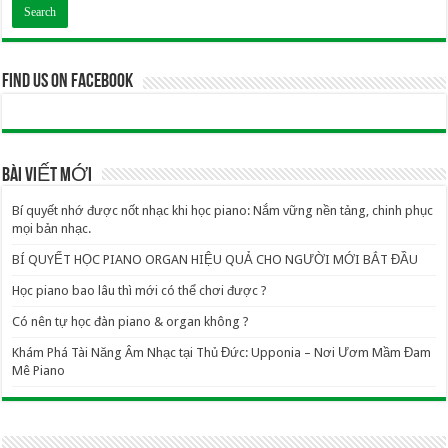
Find us on Facebook
BÀI VIẾT MỚI
Bí quyết nhớ được nốt nhạc khi học piano: Nắm vững nền tảng, chinh phục
mọi bản nhạc.
BÍ QUYẾT HỌC PIANO ORGAN HIỆU QUẢ CHO NGƯỜI MỚI BẮT ĐẦU
Học piano bao lâu thì mới có thể chơi được ?
Có nên tự học đàn piano & organ không ?
Khám Phá Tài Năng Âm Nhạc tại Thủ Đức: Upponia – Nơi Ươm Mầm Đam
Mê Piano