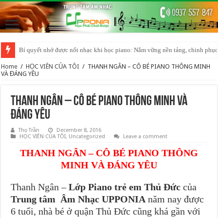
Bí quyết nhớ được nốt nhạc khi học piano: Nắm vững nền tảng, chinh phục
BÍ QUYẾT HỌC PIANO ORGAN HIỆU QUẢ CHO NGƯỜI MỚI BẮT ĐẦU
Home
/
HỌC VIÊN CỦA TÔI
/
THANH NGÂN – CÔ BÉ PIANO THÔNG MINH
VÀ ĐÁNG YÊU
THANH NGÂN – CÔ BÉ PIANO THÔNG MINH VÀ
ĐÁNG YÊU
Thọ Trần
December 8, 2016
HỌC VIÊN CỦA TÔI
,
Uncategorized
Leave a comment
THANH NGÂN – CÔ BÉ PIANO THÔNG
MINH VÀ ĐÁNG YÊU
Thanh Ngân –
Lớp Piano trẻ em Thủ Đức
của
Trung tâm Âm Nhạc UPPONIA
năm nay được
6 tuổi, nhà bé ở quận Thủ Đức cũng khá gần với