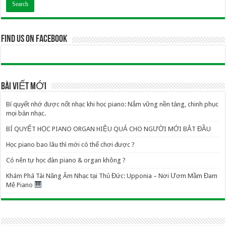
Find us on Facebook
BÀI VIẾT MỚI
Bí quyết nhớ được nốt nhạc khi học piano: Nắm vững nền tảng, chinh phục
mọi bản nhạc.
BÍ QUYẾT HỌC PIANO ORGAN HIỆU QUẢ CHO NGƯỜI MỚI BẮT ĐẦU
Học piano bao lâu thì mới có thể chơi được ?
Có nên tự học đàn piano & organ không ?
Khám Phá Tài Năng Âm Nhạc tại Thủ Đức: Upponia – Nơi Ươm Mầm Đam
Mê Piano