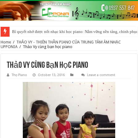
Bí quyết nhớ được nốt nhạc khi học piano: Nắm vững nền tảng, chinh phục
Home
/
THẢO VY - THIÊN THẦN PIANO CỦA TRUNG TÂM ÂM NHẠC
UPPONIA
/
Thảo Vy cùng bạn học piano
Thảo Vy cùng bạn học piano
Thọ Piano
October 13, 2016
Leave a comment