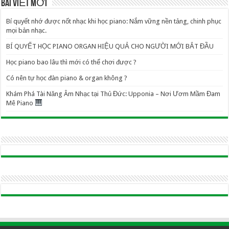
BÀI VIẾT MỚI
Bí quyết nhớ được nốt nhạc khi học piano: Nắm vững nền tảng, chinh phục
mọi bản nhạc.
BÍ QUYẾT HỌC PIANO ORGAN HIỆU QUẢ CHO NGƯỜI MỚI BẮT ĐẦU
Học piano bao lâu thì mới có thể chơi được ?
Có nên tự học đàn piano & organ không ?
Khám Phá Tài Năng Âm Nhạc tại Thủ Đức: Upponia – Nơi Ươm Mầm Đam
Mê Piano