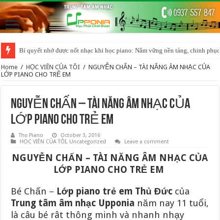
Bí quyết nhớ được nốt nhạc khi học piano: Nắm vững nền tảng, chinh phục
BÍ QUYẾT HỌC PIANO ORGAN HIỆU QUẢ CHO NGƯỜI MỚI BẮT ĐẦU
Home
/
HỌC VIÊN CỦA TÔI
/
NGUYỄN CHẤN – TÀI NĂNG ÂM NHẠC CỦA
LỚP PIANO CHO TRẺ EM
NGUYỄN CHẤN – TÀI NĂNG ÂM NHẠC CỦA
LỚP PIANO CHO TRẺ EM
Thọ Piano
October 3, 2016
HỌC VIÊN CỦA TÔI
,
Uncategorized
Leave a comment
NGUYỄN CHẤN – TÀI NĂNG ÂM NHẠC CỦA
LỚP PIANO CHO TRẺ EM
Bé Chấn –
Lớp piano trẻ em Thủ Đức
của
Trung tâm âm nhạc Upponia
năm nay 11 tuổi,
là câu bé rât thông minh và nhanh nhạy