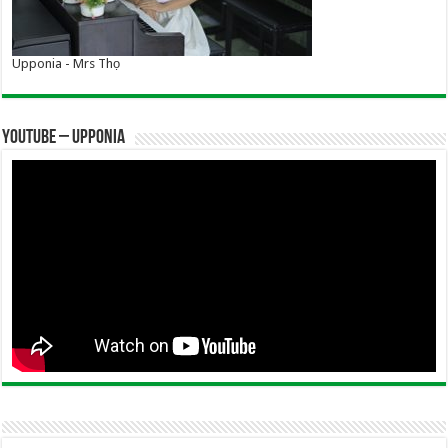
Upponia - Mrs Thọ
YOUTUBE – UPPONIA