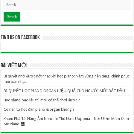
Find us on Facebook
BÀI VIẾT MỚI
Bí quyết nhớ được nốt nhạc khi học piano: Nắm vững nền tảng, chinh phục
mọi bản nhạc.
BÍ QUYẾT HỌC PIANO ORGAN HIỆU QUẢ CHO NGƯỜI MỚI BẮT ĐẦU
Học piano bao lâu thì mới có thể chơi được ?
Có nên tự học đàn piano & organ không ?
Khám Phá Tài Năng Âm Nhạc tại Thủ Đức: Upponia – Nơi Ươm Mầm Đam
Mê Piano