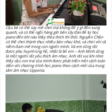
Cậu bé có thể say mê chơi mà không để ý gì đến xung
quanh, và có thể ngồi hàng giờ bên cây đàn để tự học
piano đến khi nào thấy thỏa thích thì thôi. Nguyễn Chấn
có thể chơi thành thục nhiều bản nhạc khó, và chơi với cả
niềm đam mê trong con người mình. Và em cũng rất
được phụ huynh ủng hộ, nhất là bố em – Anh Minh cũng
là một người rất yêu thích âm nhạc. Anh rất vui khi nhìn
thấy cậu con trai của mình được phát triển một cách toàn
diện với chương trình học piano theo cách mới của trung
tâm âm nhạc Upponia.