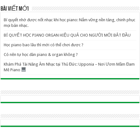
BÀI VIẾT MỚI
Bí quyết nhớ được nốt nhạc khi học piano: Nắm vững nền tảng, chinh phục
mọi bản nhạc.
BÍ QUYẾT HỌC PIANO ORGAN HIỆU QUẢ CHO NGƯỜI MỚI BẮT ĐẦU
Học piano bao lâu thì mới có thể chơi được ?
Có nên tự học đàn piano & organ không ?
Khám Phá Tài Năng Âm Nhạc tại Thủ Đức: Upponia – Nơi Ươm Mầm Đam
Mê Piano