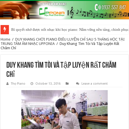
Bí quyết nhớ được nốt nhạc khi học piano: Nắm vững nền tảng, chinh phục
Home
/
DUY KHANG CHƠI PIANO ĐIÊU LUYỆN CHỈ SAU 5 THÁNG HỌC TẠI
TRUNG TÂM ÂM NHẠC UPPONIA
/
Duy Khang Tìm Tòi Và Tập Luyện Rất
Chăm Chỉ
Duy Khang Tìm Tòi Và Tập Luyện Rất Chăm
Chỉ
Thọ Piano
October 13, 2016
Leave a comment