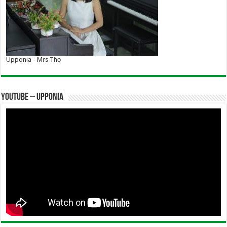
Upponia - Mrs Thọ
YOUTUBE – UPPONIA