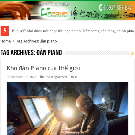
Bí quyết nhớ được nốt nhạc khi học piano: Nắm vững nền tảng, chinh phục
Home
/
Tag Archives: đàn piano
Tag Archives:
đàn piano
Kho đàn Piano của thế giới
October 15, 2021
Uncategorized
0