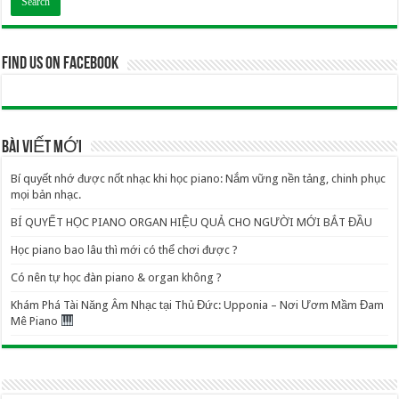
Find us on Facebook
BÀI VIẾT MỚI
Bí quyết nhớ được nốt nhạc khi học piano: Nắm vững nền tảng, chinh phục
mọi bản nhạc.
BÍ QUYẾT HỌC PIANO ORGAN HIỆU QUẢ CHO NGƯỜI MỚI BẮT ĐẦU
Học piano bao lâu thì mới có thể chơi được ?
Có nên tự học đàn piano & organ không ?
Khám Phá Tài Năng Âm Nhạc tại Thủ Đức: Upponia – Nơi Ươm Mầm Đam
Mê Piano