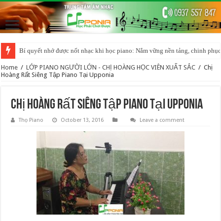
Bí quyết nhớ được nốt nhạc khi học piano: Nắm vững nền tảng, chinh phục
Home
/
LỚP PIANO NGƯỜI LỚN - CHỊ HOÀNG HỌC VIÊN XUẤT SẮC
/
Chị
Hoàng Rất Siêng Tập Piano Tại Upponia
Chị Hoàng Rất Siêng Tập Piano Tại Upponia
Thọ Piano
October 13, 2016
Leave a comment