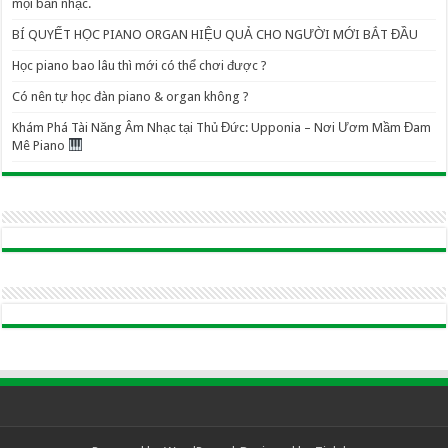
mọi bản nhạc.
BÍ QUYẾT HỌC PIANO ORGAN HIỆU QUẢ CHO NGƯỜI MỚI BẮT ĐẦU
Học piano bao lâu thì mới có thể chơi được ?
Có nên tự học đàn piano & organ không ?
Khám Phá Tài Năng Âm Nhạc tại Thủ Đức: Upponia – Nơi Ươm Mầm Đam
Mê Piano