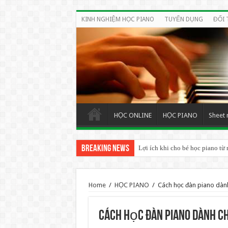
KINH NGHIỆM HỌC PIANO
TUYỂN DỤNG
ĐỐI 
HỌC ONLINE
HỌC PIANO
Sheet 
Breaking News
Lợi ích khi cho bé học piano từ 
Home
/
HỌC PIANO
/
Cách học đàn piano dàn
Cách học đàn piano dành 