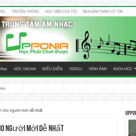
TÁC
TRUYỀN THÔNG
HỌC VIÊN CỦA TÔI
MUA ĐÀN PIANO UY TÍN
nhạc
HỌC ORGAN
BIỂU DIỄN
VIDEOs
HÌNH ẢNH
KHÓA HỌC
nhỏ.
h cho người mới dễ nhất
UPPO
cho người mới dễ nhất