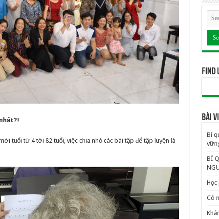
Find 
BÀI 
nhất?!
Bí q
tuổi từ 4 tới 82 tuổi, việc chia nhỏ các bài tập để tập luyện là
vững
BÍ 
NGƯ
Học 
Có n
Khám