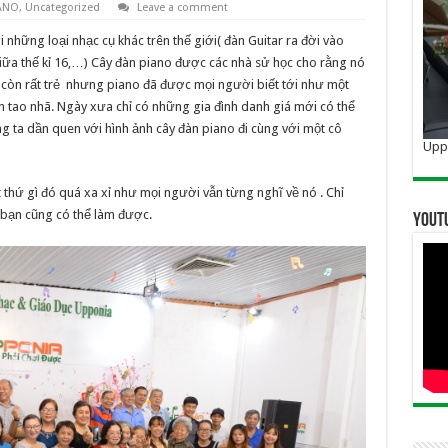
ANO
,
Uncategorized
Leave a comment
ới những loại nhạc cụ khác trên thế giới( đàn Guitar ra đời vào
giữa thế kỉ 16,…) Cây đàn piano được các nhà sử học cho rằng nó
 còn rất trẻ nhưng piano đã được mọi người biết tới như một
 tao nhã. Ngày xưa chỉ có những gia đình danh giá mới có thể
ng ta dần quen với hình ảnh cây đàn piano đi cùng với một cô
Uppo
 thứ gì đó quá xa xỉ như mọi người vẫn từng nghĩ về nó . Chỉ
 bạn cũng có thể làm được.
YOUT