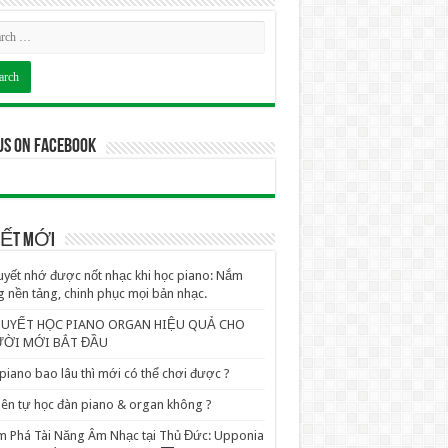
us on Facebook
VIẾT MỚI
uyết nhớ được nốt nhạc khi học piano: Nắm
 nền tảng, chinh phục mọi bản nhạc.
QUYẾT HỌC PIANO ORGAN HIỆU QUẢ CHO
ỜI MỚI BẮT ĐẦU
piano bao lâu thì mới có thể chơi được ?
ên tự học đàn piano & organ không ?
 Phá Tài Năng Âm Nhạc tại Thủ Đức: Upponia