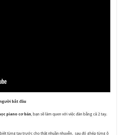
người bắt đầu
ọc piano cơ bản
, bạn sẽ làm quen với việc đàn bằng cả 2 tay.
g biệt từng tay trước cho thật nhuần nhuyễn, sau đó ghép từng ô