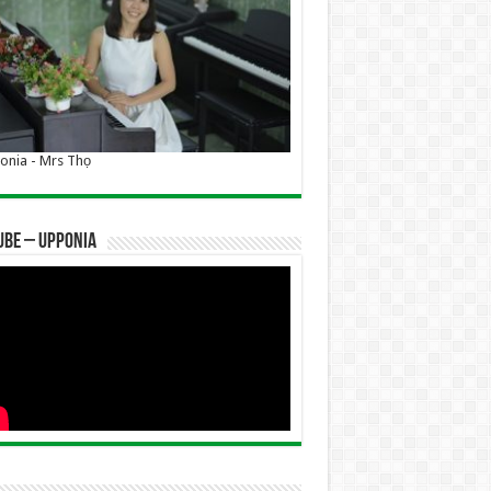
nia - Mrs Thọ
UBE – UPPONIA