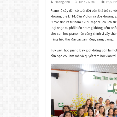
Hoang Anh
June 27, 2021
HỌC PI
Piano là cây đàn có tuổi đời còn khá trẻ so v
khoảng thế kỉ 14, đàn Violon ra đời khoảng 
được sinh ra từ năm 1709. Mặc dù có lịch sử
loại nhạc cụ phổ biến nhưng không kém phần
cho con học piano nên cũng chính vì vậy chú
nàng tiểu thư đài các xinh đẹp, sang trọng.
Tuy vậy, học piano bây giờ không còn là một
cần bạn có đam mê và quyết tâm học đàn thì