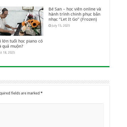
Bé San – học viên online và
hành trình chinh phục bản
nhạc “Let It Go” (Frozen)
July 15, 2025
 lớn tuổi học piano có
là quá muộn?
t 18, 2025
quired fields are marked
*