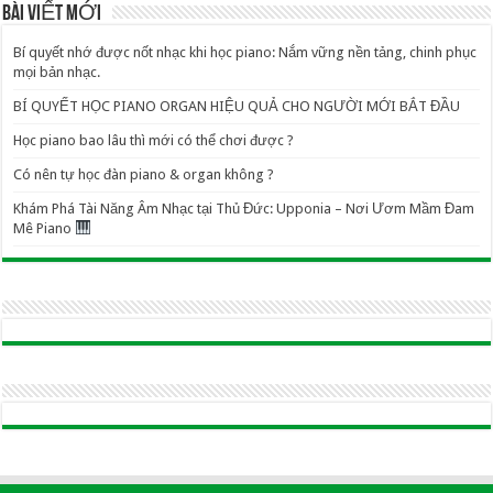
BÀI VIẾT MỚI
Bí quyết nhớ được nốt nhạc khi học piano: Nắm vững nền tảng, chinh phục
mọi bản nhạc.
BÍ QUYẾT HỌC PIANO ORGAN HIỆU QUẢ CHO NGƯỜI MỚI BẮT ĐẦU
Học piano bao lâu thì mới có thể chơi được ?
Có nên tự học đàn piano & organ không ?
Khám Phá Tài Năng Âm Nhạc tại Thủ Đức: Upponia – Nơi Ươm Mầm Đam
Mê Piano