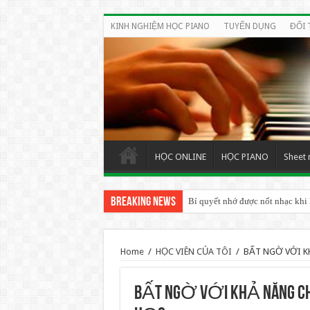
KINH NGHIỆM HỌC PIANO
TUYỂN DỤNG
ĐỐI 
HỌC ONLINE
HỌC PIANO
Sheet 
Breaking News
Bí quyết nhớ được nốt nhạc khi
BÍ QUYẾT HỌC PIANO ORGAN
Home
/
HỌC VIÊN CỦA TÔI
/
BẤT NGỜ VỚI K
BẤT NGỜ VỚI KHẢ NĂNG CH