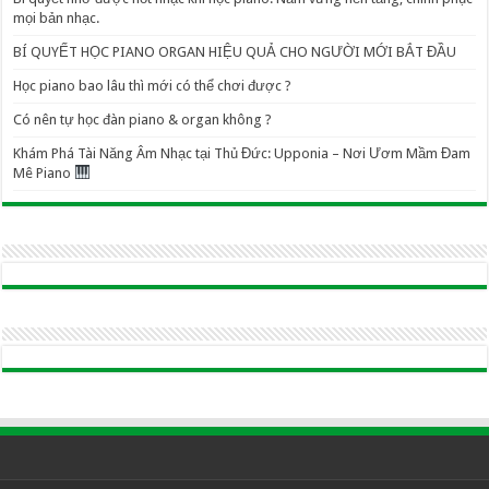
mọi bản nhạc.
BÍ QUYẾT HỌC PIANO ORGAN HIỆU QUẢ CHO NGƯỜI MỚI BẮT ĐẦU
Học piano bao lâu thì mới có thể chơi được ?
Có nên tự học đàn piano & organ không ?
Khám Phá Tài Năng Âm Nhạc tại Thủ Đức: Upponia – Nơi Ươm Mầm Đam
Mê Piano