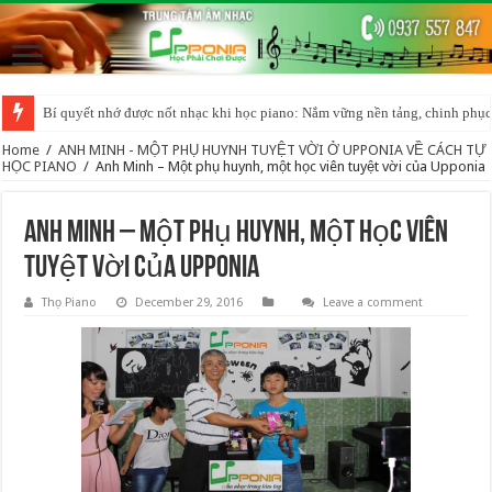
Bí quyết nhớ được nốt nhạc khi học piano: Nắm vững nền tảng, chinh phục
Home
/
ANH MINH - MỘT PHỤ HUYNH TUYỆT VỜI Ở UPPONIA VỀ CÁCH TỰ
HỌC PIANO
/
Anh Minh – Một phụ huynh, một học viên tuyệt vời của Upponia
Anh Minh – Một phụ huynh, một học viên
tuyệt vời của Upponia
Thọ Piano
December 29, 2016
Leave a comment