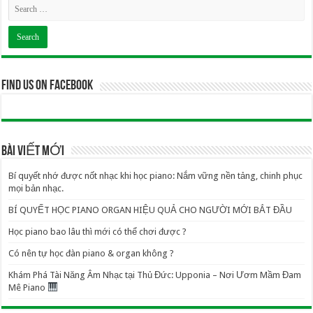
Find us on Facebook
BÀI VIẾT MỚI
Bí quyết nhớ được nốt nhạc khi học piano: Nắm vững nền tảng, chinh phục
mọi bản nhạc.
BÍ QUYẾT HỌC PIANO ORGAN HIỆU QUẢ CHO NGƯỜI MỚI BẮT ĐẦU
Học piano bao lâu thì mới có thể chơi được ?
Có nên tự học đàn piano & organ không ?
Khám Phá Tài Năng Âm Nhạc tại Thủ Đức: Upponia – Nơi Ươm Mầm Đam
Mê Piano