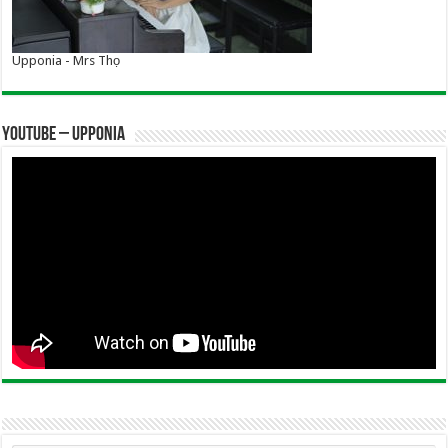
Upponia - Mrs Thọ
YOUTUBE – UPPONIA