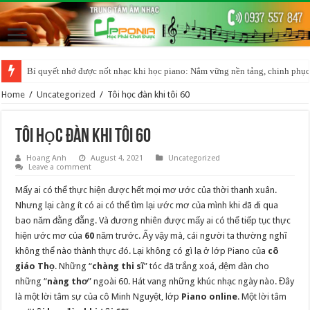
Bí quyết nhớ được nốt nhạc khi học piano: Nắm vững nền tảng, chinh phục
Home
/
Uncategorized
/
Tôi học đàn khi tôi 60
Tôi học đàn khi tôi 60
Hoang Anh
August 4, 2021
Uncategorized
Leave a comment
Mấy ai có thể thực hiện được hết mọi mơ ước của thời thanh xuân.
Nhưng lại càng ít có ai có thể tìm lại ước mơ của mình khi đã đi qua
bao năm đằng đẵng. Và đương nhiên được mấy ai có thể tiếp tục thực
hiện ước mơ của
60
năm trước. Ấy vậy mà, cái người ta thường nghĩ
không thể nào thành thực đó. Lại không có gì lạ ở lớp Piano của
cô
giáo Thọ
. Những “
chàng thi sĩ
” tóc đã trắng xoá, đệm đàn cho
những “
nàng thơ
” ngoài 60. Hát vang những khúc nhạc ngày nào. Đây
là một lời tâm sự của cô Minh Nguyệt, lớp
Piano online
. Một lời tâm