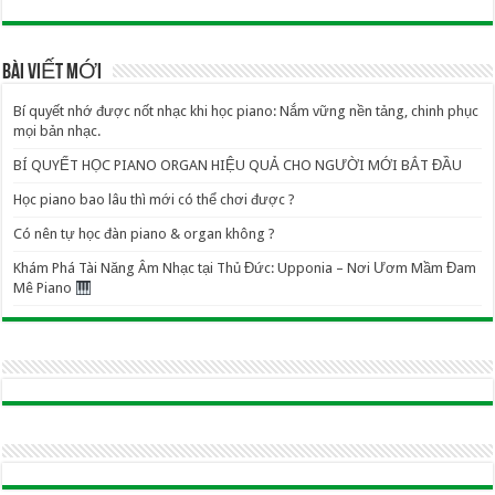
BÀI VIẾT MỚI
Bí quyết nhớ được nốt nhạc khi học piano: Nắm vững nền tảng, chinh phục
mọi bản nhạc.
BÍ QUYẾT HỌC PIANO ORGAN HIỆU QUẢ CHO NGƯỜI MỚI BẮT ĐẦU
Học piano bao lâu thì mới có thể chơi được ?
Có nên tự học đàn piano & organ không ?
Khám Phá Tài Năng Âm Nhạc tại Thủ Đức: Upponia – Nơi Ươm Mầm Đam
Mê Piano