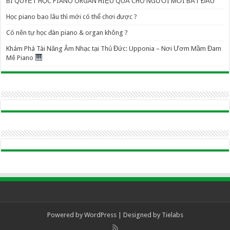
BÍ QUYẾT HỌC PIANO ORGAN HIỆU QUẢ CHO NGƯỜI MỚI BẮT ĐẦU
Học piano bao lâu thì mới có thể chơi được ?
Có nên tự học đàn piano & organ không ?
Khám Phá Tài Năng Âm Nhạc tại Thủ Đức: Upponia – Nơi Ươm Mầm Đam
Mê Piano
Powered by
WordPress
| Designed by
Tielabs