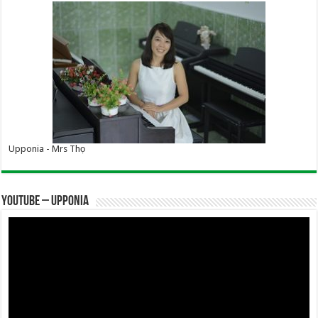
Upponia - Mrs Thọ
YOUTUBE – UPPONIA