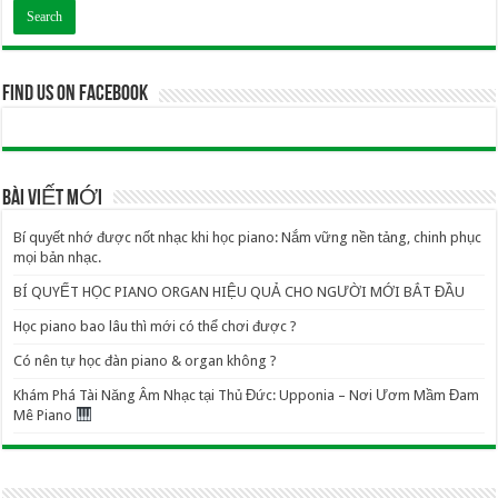
Find us on Facebook
BÀI VIẾT MỚI
Bí quyết nhớ được nốt nhạc khi học piano: Nắm vững nền tảng, chinh phục
mọi bản nhạc.
BÍ QUYẾT HỌC PIANO ORGAN HIỆU QUẢ CHO NGƯỜI MỚI BẮT ĐẦU
Học piano bao lâu thì mới có thể chơi được ?
Có nên tự học đàn piano & organ không ?
Khám Phá Tài Năng Âm Nhạc tại Thủ Đức: Upponia – Nơi Ươm Mầm Đam
Mê Piano