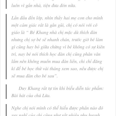
luôn vì gần nhà, tiện đưa đón nữa.
Lần đầu đến lớp, nhìn thấy hai mẹ con cho mình
một cảm giác rất là gần gũi, chị có nói với cô
giáo là “ Bé Khang nhà chị mặc dù thích đàn
nhưng chị sợ bé sẽ nhanh chán, trước giờ bé làm
gì cũng hay bỏ giữa chừng vì bé không có sự kiên
trì, nay bé nói thích học đàn chị cũng phân vân
lắm nên không muốn mua đàn liền, chi chỉ đăng
kí để bé học thử vài tháng xem sao, nếu được chị
sẽ mua đàn cho bé sau”.
Duy Khang rất tự tin khi biểu diễn tác phẩm:
Bài hát của chú Lừa
.
Nghe chị nói mình có thể hiểu được phần nào đó
suy nghĩ của chị cũng như rất nhiều phụ huynh