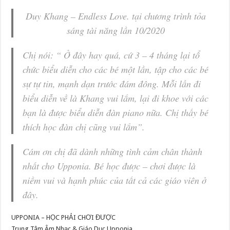
Duy Khang – Endless Love. tại chương trình tỏa
sáng tài năng lần 10/2020
Chị nói: “ Ở đây hay quá, cứ 3 – 4 tháng lại tổ
chức biểu diễn cho các bé một lần, tập cho các bé
sự tự tin, mạnh dạn trước đám đông. Mỗi lần đi
biểu diễn về là Khang vui lắm, lại đi khoe với các
bạn là được biểu diễn đàn piano nữa. Chị thấy bé
thích học đàn chị cũng vui lắm”.
Cám ơn chị đã dành những tình cảm chân thành
nhất cho Upponia. Bé học được – chơi được là
niềm vui và hạnh phúc của tất cả các giáo viên ở
đây.
UPPONIA – HỌC PHẢI CHƠI ĐƯỢC
Trung Tâm Âm Nhạc & Giáo Dục Upponia