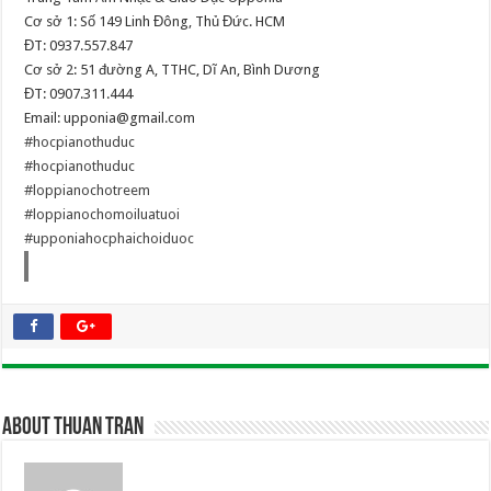
Cơ sở 1: Số 149 Linh Đông, Thủ Đức. HCM
ĐT: 0937.557.847
Cơ sở 2: 51 đường A, TTHC, Dĩ An, Bình Dương
ĐT: 0907.311.444
Email: upponia@gmail.com
#hocpianothuduc
#hocpianothuduc
#loppianochotreem
#loppianochomoiluatuoi
#upponiahocphaichoiduoc
About Thuan Tran