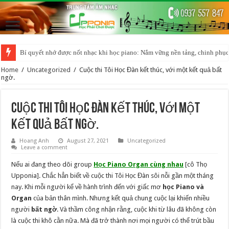
Bí quyết nhớ được nốt nhạc khi học piano: Nắm vững nền tảng, chinh phục
BÍ QUYẾT HỌC PIANO ORGAN HIỆU QUẢ CHO NGƯỜI MỚI BẮT ĐẦU
Home
/
Uncategorized
/
Cuộc thi Tôi Học Đàn kết thúc, với một kết quả bất
ngờ.
Cuộc thi Tôi Học Đàn kết thúc, với một
kết quả bất ngờ.
Hoang Anh
August 27, 2021
Uncategorized
Leave a comment
Nếu ai đang theo dõi group
Học Piano Organ cùng nhau
[cô Thọ
Upponia]. Chắc hẳn biết về cuộc thi Tôi Học Đàn sôi nỗi gần một tháng
nay. Khi mỗi người kể về hành trình đến với giấc mơ
học Piano và
Organ
của bản thân mình. Nhưng kết quả chung cuộc lại khiến nhiều
người
bất ngờ
. Và thầm công nhận rằng, cuộc khi từ lâu đã không còn
là cuộc thi khô cằn nữa. Mà đã trở thành nơi mọi người có thể trút bầu