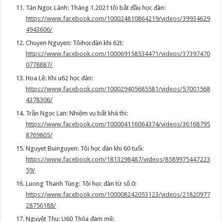
Tán Ngọc Lành: Tháng 1.2021 tôi bắt đầu học đàn:
https://www.facebook.com/100024810864219/videos/39934629
4943606/
Chuyen Nguyen: Tôihọcđàn khi 62t:
https://www.facebook.com/100069158534471/videos/37397470
0778887/
Hoa Lê: Khi u62 học đàn:
https://www.facebook.com/100029405685581/videos/57001568
4378306/
Trần Ngọc Lan: Nhiệm vụ bất khả thi:
https://www.facebook.com/100004116064374/videos/36168795
8769805/
Nguyet Buinguyen: Tôi học đàn khi 60 tuổi:
https://www.facebook.com/1813298487/videos/8589975447223
59/
Luong Thanh Tùng: Tôi học đàn từ số 0:
https://www.facebook.com/100008242053123/videos/21820977
28756188/
Nguyệt Thu: U60 Thỏa đam mê: