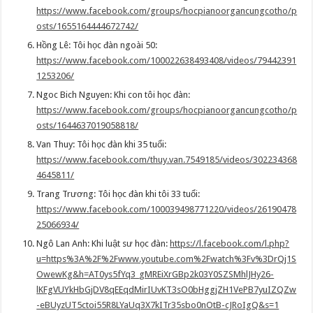
https://www.facebook.com/groups/hocpianoorgancungcotho/p
osts/1655164444672742/
Hồng Lê: Tôi học đàn ngoài 50:
https://www.facebook.com/100022638493408/videos/79442391
1253206/
Ngoc Bich Nguyen: Khi con tôi học đàn:
https://www.facebook.com/groups/hocpianoorgancungcotho/p
osts/1644637019058818/
Van Thuy: Tôi học đàn khi 35 tuổi:
https://www.facebook.com/thuy.van.7549185/videos/302234368
4645811/
Trang Trương: Tôi học đàn khi tôi 33 tuổi:
https://www.facebook.com/100039498771220/videos/26190478
25066934/
Ngô Lan Anh: Khi luật sư học đàn:
https://l.facebook.com/l.php?
u=https%3A%2F%2Fwww.youtube.com%2Fwatch%3Fv%3DrQj1S
OwewKg&h=AT0ys5fYq3_gMREiXrGBp2k03Y0SZSMhlJHy26-
lKFgVUYkHbGjDV8qEEqdMirIUvKT3sO0bHggjZH1VePB7yuIZQZw
-eBUyzUT5ctoi55R8LYaUq3X7kITr35sbo0nOtB-cJRoIgQ&s=1