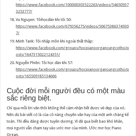
https://www.facebook.com/100000303522263/videos/54650937
3253777/
Vu Nguyen: Tôihọcđàn khi tôi 50:
https://www.facebook.com/679356275/videos/50675386374930
7/
Minh Tank: Tôi nhập môn khi ngoài thất thập:
https://www.facebook.com/groups/hocpianoorgancungcotho/p
osts/1647315022124351/
Nguyễn Phiên: Tôi học đàn khi 57:
https://www.facebook.com/groups/hocpianoorgancungcotho/p
osts/165509185134666
Cuộc đời mỗi người đều có một màu
sắc riêng biệt.
Chỉ qua mỗi lời văn thôi không thể cảm nhận hết được vẻ đẹp của nó.
Nên dù bài viết có là của cô nàng chuyên văn hay của một anh chàng kế
toán. Thì đều đáng được tuyên dương. Vì đã qua biết bao khó khăn,
mọi người vẫn chạm tay vào ước mơ của mình. Ước mơ học Piano
Organ.