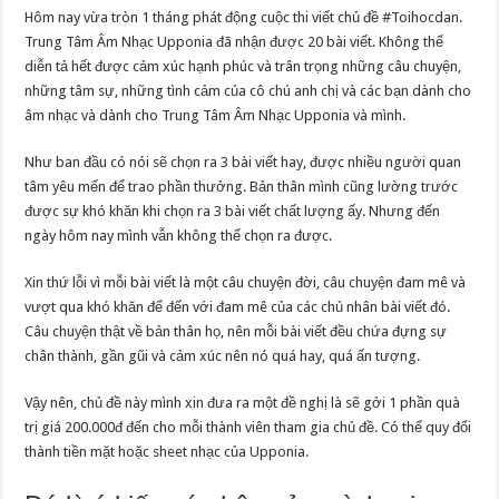
Hôm nay vừa tròn 1 tháng phát động cuộc thi viết chủ đề #Toihocdan.
Trung Tâm Âm Nhạc Upponia đã nhận được 20 bài viết. Không thể
diễn tả hết được cảm xúc hạnh phúc và trân trọng những câu chuyện,
những tâm sự, những tình cảm của cô chú anh chị và các bạn dành cho
âm nhạc và dành cho Trung Tâm Âm Nhạc Upponia và mình.
Như ban đầu có nói sẽ chọn ra 3 bài viết hay, được nhiều người quan
tâm yêu mến để trao phần thưởng. Bản thân mình cũng lường trước
được sự khó khăn khi chọn ra 3 bài viết chất lượng ấy. Nhưng đến
ngày hôm nay mình vẫn không thể chọn ra được.
Xin thứ lỗi vì mỗi bài viết là một câu chuyện đời, câu chuyện đam mê và
vượt qua khó khăn để đến với đam mê của các chủ nhân bài viết đó.
Câu chuyện thật về bản thân họ, nên mỗi bài viết đều chứa đựng sự
chân thành, gần gũi và cảm xúc nên nó quá hay, quá ấn tượng.
Vậy nên, chủ đề này mình xin đưa ra một đề nghị là sẽ gởi 1 phần quà
trị giá 200.000đ đến cho mỗi thành viên tham gia chủ đề. Có thể quy đổi
thành tiền mặt hoặc sheet nhạc của Upponia.