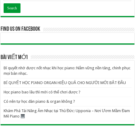
Find us on Facebook
BÀI VIẾT MỚI
Bí quyết nhớ được nốt nhạc khi học piano: Nắm vững nền tảng, chinh phục
mọi bản nhạc.
BÍ QUYẾT HỌC PIANO ORGAN HIỆU QUẢ CHO NGƯỜI MỚI BẮT ĐẦU
Học piano bao lâu thì mới có thể chơi được ?
Có nên tự học đàn piano & organ không ?
Khám Phá Tài Năng Âm Nhạc tại Thủ Đức: Upponia – Nơi Ươm Mầm Đam
Mê Piano