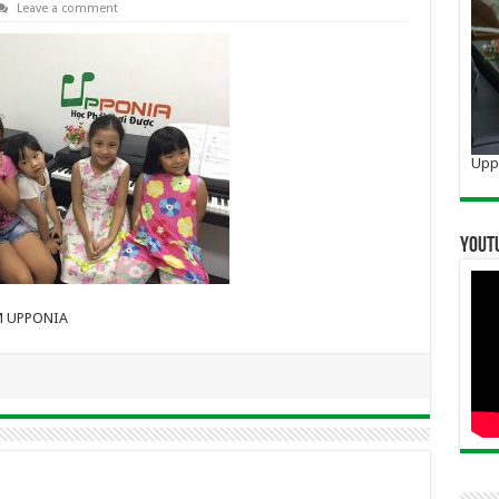
Leave a comment
Uppo
YOUT
M UPPONIA