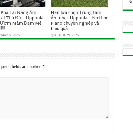
– N
Phá Tài Năng Âm
Nên lựa chọn Trung tâm
tại Thủ Đức: Upponia
Âm nhạc Upponia – Nơi học
i Ươm Mầm Đam Mê
Piano chuyên nghiệp và
o
hiệu quả
mber 5, 2025
August 29, 2025
quired fields are marked
*