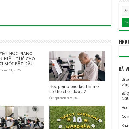
Find 
UYẾT HỌC PIANO
N HIỆU QUẢ CHO
I MỚI BẮT ĐẦU
BÀI 
mber 11, 2025
Bí q
vững
Học piano bao lâu thì mới
có thể chơi được ?
BÍ 
September 9, 2025
NGƯ
Học 
Có n
Khám