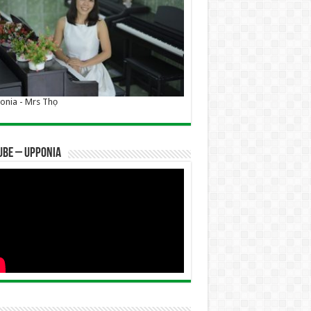
nia - Mrs Thọ
UBE – UPPONIA