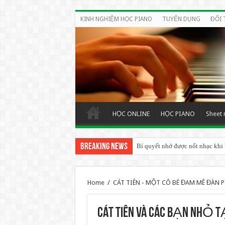
KINH NGHIỆM HỌC PIANO
TUYỂN DỤNG
ĐỐI 
HỌC ONLINE
HỌC PIANO
Sheet 
Breaking News
Bí quyết nhớ được nốt nhạc khi
Home
/
CÁT TIÊN - MỘT CÔ BÉ ĐAM MÊ ĐÀN 
CÁT TIÊN VÀ CÁC BẠN NHỎ T