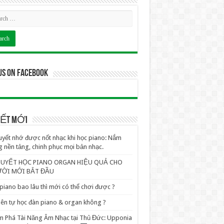
us on Facebook
VIẾT MỚI
uyết nhớ được nốt nhạc khi học piano: Nắm
 nền tảng, chinh phục mọi bản nhạc.
QUYẾT HỌC PIANO ORGAN HIỆU QUẢ CHO
ỜI MỚI BẮT ĐẦU
piano bao lâu thì mới có thể chơi được ?
ên tự học đàn piano & organ không ?
 Phá Tài Năng Âm Nhạc tại Thủ Đức: Upponia