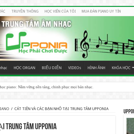
TÁC
TRUYỀN THÔNG
HỌC VIÊN CỦA TÔI
MUA ĐÀN PIANO UY TÍN
nhạc
HỌC ORGAN
BIỂU DIỄN
VIDEOs
HÌNH ẢNH
KHÓA HỌC
 học piano: Nắm vững nền tảng, chinh phục mọi bản nhạc.
PIANO
/
CÁT TIÊN VÀ CÁC BẠN NHỎ TẠI TRUNG TÂM UPPONIA
UPPO
ẠI TRUNG TÂM UPPONIA