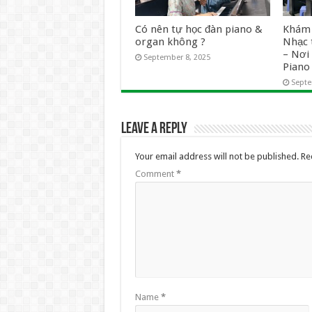
Có nên tự học đàn piano &
Khám 
organ không ?
Nhạc 
– Nơ
September 8, 2025
Pian
Septe
Leave a Reply
Your email address will not be published.
Re
Comment
*
Name
*