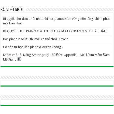
BÀI VIẾT MỚI
Bí quyết nhớ được nốt nhạc khi học piano: Nắm vững nền tảng, chinh phục
mọi bản nhạc.
BÍ QUYẾT HỌC PIANO ORGAN HIỆU QUẢ CHO NGƯỜI MỚI BẮT ĐẦU
Học piano bao lâu thì mới có thể chơi được ?
Có nên tự học đàn piano & organ không ?
Khám Phá Tài Năng Âm Nhạc tại Thủ Đức: Upponia – Nơi Ươm Mầm Đam
Mê Piano