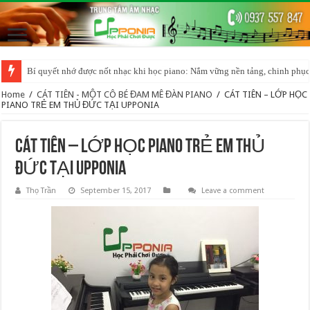
Bí quyết nhớ được nốt nhạc khi học piano: Nắm vững nền tảng, chinh phục
BÍ QUYẾT HỌC PIANO ORGAN HIỆU QUẢ CHO NGƯỜI MỚI BẮT ĐẦU
Home
/
CÁT TIÊN - MỘT CÔ BÉ ĐAM MÊ ĐÀN PIANO
/
CÁT TIÊN – LỚP HỌC
PIANO TRẺ EM THỦ ĐỨC TẠI UPPONIA
CÁT TIÊN – LỚP HỌC PIANO TRẺ EM THỦ
ĐỨC TẠI UPPONIA
Thọ Trần
September 15, 2017
Leave a comment