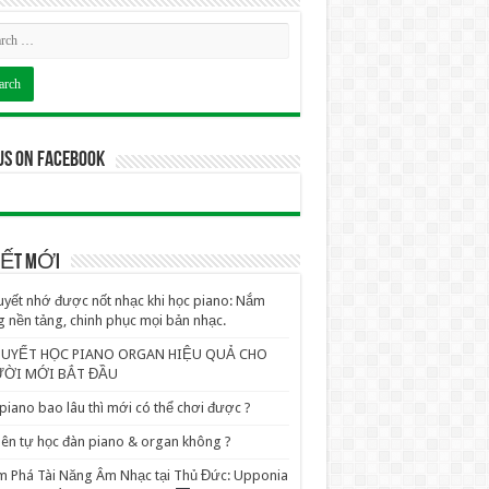
us on Facebook
VIẾT MỚI
uyết nhớ được nốt nhạc khi học piano: Nắm
 nền tảng, chinh phục mọi bản nhạc.
QUYẾT HỌC PIANO ORGAN HIỆU QUẢ CHO
ỜI MỚI BẮT ĐẦU
piano bao lâu thì mới có thể chơi được ?
ên tự học đàn piano & organ không ?
 Phá Tài Năng Âm Nhạc tại Thủ Đức: Upponia