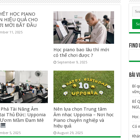
UYẾT HỌC PIANO
N HIỆU QUẢ CHO
I MỚI BẮT ĐẦU
mber 11, 2025
Find 
Học piano bao lâu thì mới
có thể chơi được ?
September 9, 2025
BÀI 
Bí q
vững
BÍ 
NGƯ
Phá Tài Năng Âm
Nên lựa chọn Trung tâm
tại Thủ Đức: Upponia
Âm nhạc Upponia – Nơi học
Học 
i Ươm Mầm Đam Mê
Piano chuyên nghiệp và
o
hiệu quả
Có n
mber 5, 2025
August 29, 2025
Khám