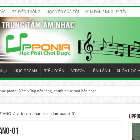
TÁC
TRUYỀN THÔNG
HỌC VIÊN CỦA TÔI
MUA ĐÀN PIANO UY TÍN
nhạc
HỌC ORGAN
BIỂU DIỄN
VIDEOs
HÌNH ẢNH
KHÓA HỌC
 học piano: Nắm vững nền tảng, chinh phục mọi bản nhạc.
PIANO
/
vi-tri-no-nhac-tren-dan-piano-01
UPPO
iano-01