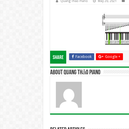
Quang Thảo Piano
May 20, 2021
Facebook
Google +
Share
About Quang Thảo Piano