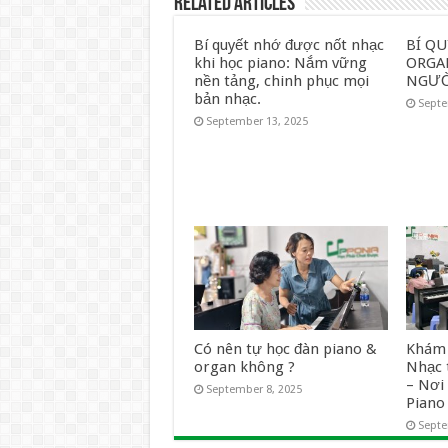
Related Articles
Bí quyết nhớ được nốt nhạc
BÍ Q
khi học piano: Nắm vững
ORGA
nền tảng, chinh phục mọi
NGƯỜ
bản nhạc.
Septe
September 13, 2025
Có nên tự học đàn piano &
Khám 
organ không ?
Nhạc 
– Nơ
September 8, 2025
Pian
Septe