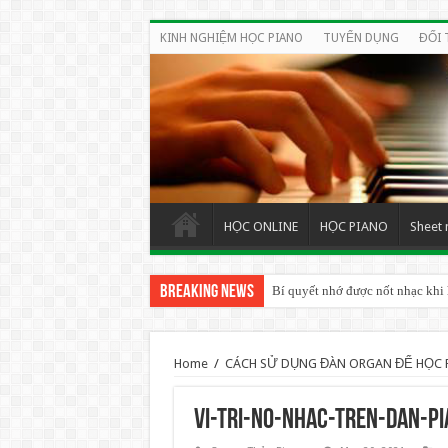
KINH NGHIỆM HỌC PIANO
TUYỂN DỤNG
ĐỐI 
HỌC ONLINE
HỌC PIANO
Sheet 
Breaking News
Bí quyết nhớ được nốt nhạc khi
Home
/
CÁCH SỬ DỤNG ĐÀN ORGAN ĐỂ HỌC 
vi-tri-no-nhac-tren-dan-p