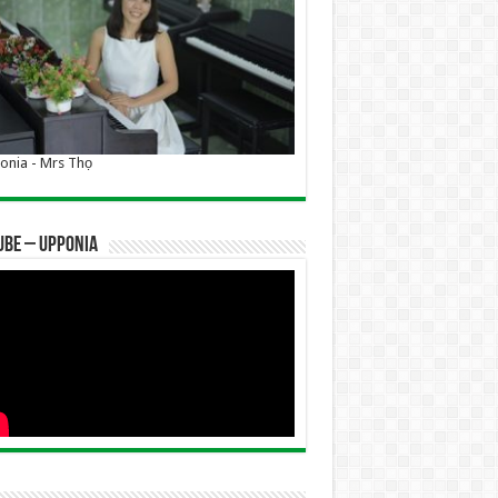
nia - Mrs Thọ
UBE – UPPONIA