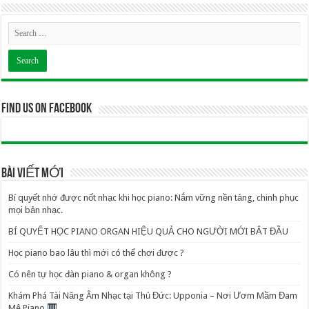
Find us on Facebook
BÀI VIẾT MỚI
Bí quyết nhớ được nốt nhạc khi học piano: Nắm vững nền tảng, chinh phục
mọi bản nhạc.
BÍ QUYẾT HỌC PIANO ORGAN HIỆU QUẢ CHO NGƯỜI MỚI BẮT ĐẦU
Học piano bao lâu thì mới có thể chơi được ?
Có nên tự học đàn piano & organ không ?
Khám Phá Tài Năng Âm Nhạc tại Thủ Đức: Upponia – Nơi Ươm Mầm Đam
Mê Piano