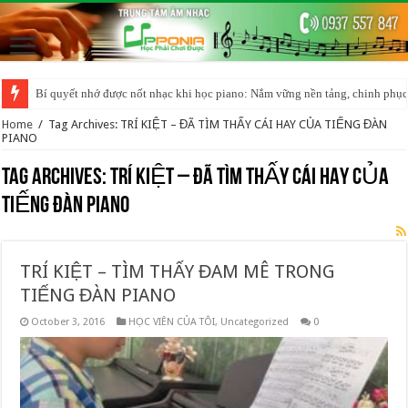
Bí quyết nhớ được nốt nhạc khi học piano: Nắm vững nền tảng, chinh phục
Home
/
Tag Archives: TRÍ KIỆT – ĐÃ TÌM THẤY CÁI HAY CỦA TIẾNG ĐÀN
PIANO
Tag Archives:
TRÍ KIỆT – ĐÃ TÌM THẤY CÁI HAY CỦA
TIẾNG ĐÀN PIANO
TRÍ KIỆT – TÌM THẤY ĐAM MÊ TRONG
TIẾNG ĐÀN PIANO
October 3, 2016
HỌC VIÊN CỦA TÔI
,
Uncategorized
0