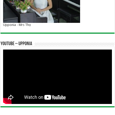
Upponia - Mrs Thọ
YOUTUBE – UPPONIA