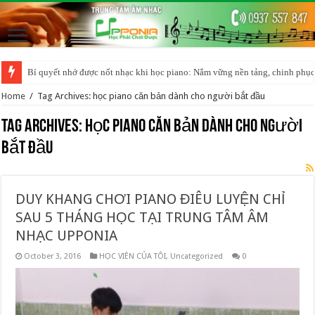
Bí quyết nhớ được nốt nhạc khi học piano: Nắm vững nền tảng, chinh phục
Home
/
Tag Archives: học piano căn bản dành cho người bắt đầu
Tag Archives:
học piano căn bản dành cho người
bắt đầu
DUY KHANG CHƠI PIANO ĐIÊU LUYỆN CHỈ
SAU 5 THÁNG HỌC TẠI TRUNG TÂM ÂM
NHẠC UPPONIA
October 3, 2016
HỌC VIÊN CỦA TÔI
,
Uncategorized
0