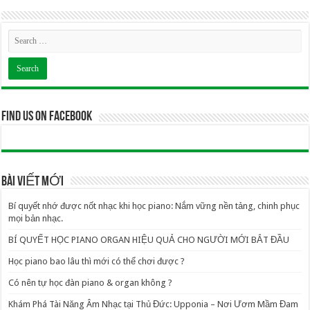
Find us on Facebook
BÀI VIẾT MỚI
Bí quyết nhớ được nốt nhạc khi học piano: Nắm vững nền tảng, chinh phục
mọi bản nhạc.
BÍ QUYẾT HỌC PIANO ORGAN HIỆU QUẢ CHO NGƯỜI MỚI BẮT ĐẦU
Học piano bao lâu thì mới có thể chơi được ?
Có nên tự học đàn piano & organ không ?
Khám Phá Tài Năng Âm Nhạc tại Thủ Đức: Upponia – Nơi Ươm Mầm Đam