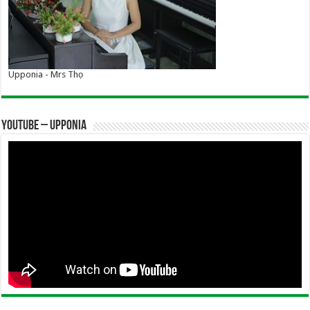
Upponia - Mrs Thọ
YOUTUBE – UPPONIA