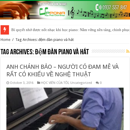
Bí quyết nhớ được nốt nhạc khi học piano: Nắm vững nền tảng, chinh phục
Home
/
Tag Archives: đệm đàn piano và hát
Tag Archives:
đệm đàn piano và hát
ANH CHÁNH BẢO – NGƯỜI CÓ ĐAM MÊ VÀ
RẤT CÓ KHIẾU VỀ NGHỆ THUẬT
October 3, 2016
HỌC VIÊN CỦA TÔI
,
Uncategorized
0