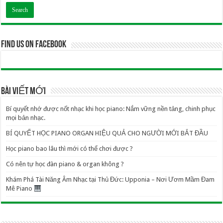
Find us on Facebook
BÀI VIẾT MỚI
Bí quyết nhớ được nốt nhạc khi học piano: Nắm vững nền tảng, chinh phục
mọi bản nhạc.
BÍ QUYẾT HỌC PIANO ORGAN HIỆU QUẢ CHO NGƯỜI MỚI BẮT ĐẦU
Học piano bao lâu thì mới có thể chơi được ?
Có nên tự học đàn piano & organ không ?
Khám Phá Tài Năng Âm Nhạc tại Thủ Đức: Upponia – Nơi Ươm Mầm Đam
Mê Piano