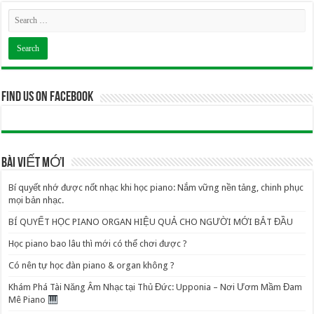
Find us on Facebook
BÀI VIẾT MỚI
Bí quyết nhớ được nốt nhạc khi học piano: Nắm vững nền tảng, chinh phục
mọi bản nhạc.
BÍ QUYẾT HỌC PIANO ORGAN HIỆU QUẢ CHO NGƯỜI MỚI BẮT ĐẦU
Học piano bao lâu thì mới có thể chơi được ?
Có nên tự học đàn piano & organ không ?
Khám Phá Tài Năng Âm Nhạc tại Thủ Đức: Upponia – Nơi Ươm Mầm Đam
Mê Piano