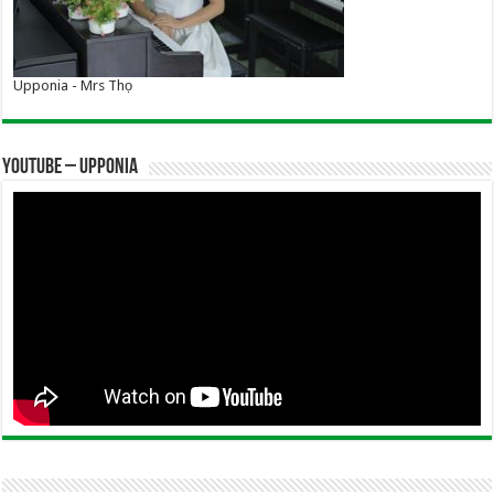
Upponia - Mrs Thọ
YOUTUBE – UPPONIA