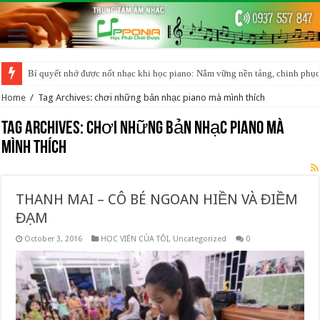
Bí quyết nhớ được nốt nhạc khi học piano: Nắm vững nền tảng, chinh phục
Home
/
Tag Archives: chơi những bản nhạc piano mà mình thích
Tag Archives:
chơi những bản nhạc piano mà
mình thích
THANH MAI – CÔ BÉ NGOAN HIỀN VÀ ĐIỀM
ĐẠM
October 3, 2016
HỌC VIÊN CỦA TÔI
,
Uncategorized
0