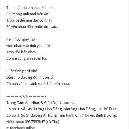
Tình thật thà em trao đến anh
Chỉ mong anh mãi bên đời
Trọn lời thề mai đây có nhau
Sẽ yêu nhau đến muôn đời sau.
Hẹn một ngày mới
Đón nhau vào tình yêu mới
Trọn đời bên nhau
Có em cùng anh sớm tối.
Cuộc tình phơi phới
Dẫu cho đường đời muôn lối
Có anh và em sánh vai đi bên đời nhau.
———-//////————-
Trung Tâm Âm Nhạc & Giáo Dục Upponia
Cơ sở 1: Số 149 đường Linh Đông, phường Linh Đông, Tp Thủ Đức
Cơ sở 2: Số 51 đường A, Trung Tâm Hành Chính Dĩ An, Bình Dương.
Điện thoại: 0937557847 (cô Thọ)
#HocPianoOnline