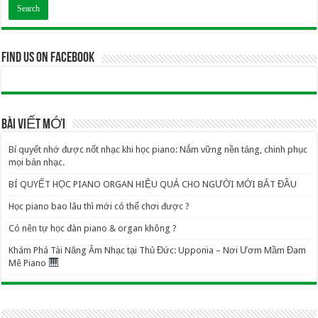
Find us on Facebook
BÀI VIẾT MỚI
Bí quyết nhớ được nốt nhạc khi học piano: Nắm vững nền tảng, chinh phục
mọi bản nhạc.
BÍ QUYẾT HỌC PIANO ORGAN HIỆU QUẢ CHO NGƯỜI MỚI BẮT ĐẦU
Học piano bao lâu thì mới có thể chơi được ?
Có nên tự học đàn piano & organ không ?
Khám Phá Tài Năng Âm Nhạc tại Thủ Đức: Upponia – Nơi Ươm Mầm Đam
Mê Piano