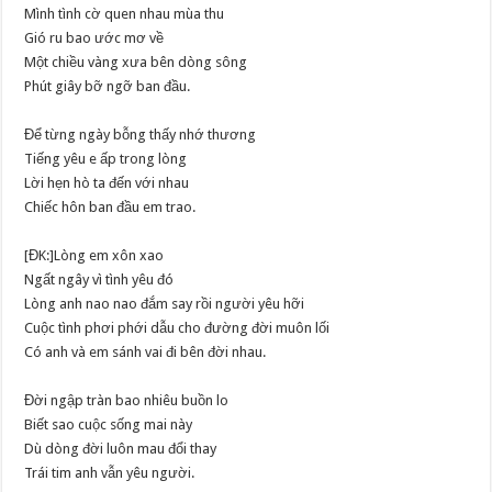
Mình tình cờ quen nhau mùa thu
Gió ru bao ước mơ về
Một chiều vàng xưa bên dòng sông
Phút giây bỡ ngỡ ban đầu.
Để từng ngày bỗng thấy nhớ thương
Tiếng yêu e ấp trong lòng
Lời hẹn hò ta đến với nhau
Chiếc hôn ban đầu em trao.
[ĐK:]Lòng em xôn xao
Ngất ngây vì tình yêu đó
Lòng anh nao nao đắm say rồi người yêu hỡi
Cuộc tình phơi phới dẫu cho đường đời muôn lối
Có anh và em sánh vai đi bên đời nhau.
Đời ngập tràn bao nhiêu buồn lo
Biết sao cuộc sống mai này
Dù dòng đời luôn mau đổi thay
Trái tim anh vẫn yêu người.