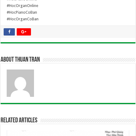
#HocOrganOnline
#HocPianoCoBan
#HocOrganCoBan
About Thuan Tran
Related Articles