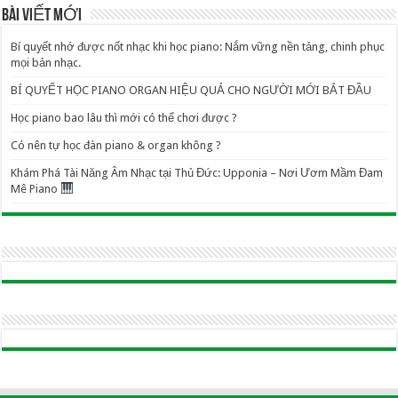
BÀI VIẾT MỚI
Bí quyết nhớ được nốt nhạc khi học piano: Nắm vững nền tảng, chinh phục
mọi bản nhạc.
BÍ QUYẾT HỌC PIANO ORGAN HIỆU QUẢ CHO NGƯỜI MỚI BẮT ĐẦU
Học piano bao lâu thì mới có thể chơi được ?
Có nên tự học đàn piano & organ không ?
Khám Phá Tài Năng Âm Nhạc tại Thủ Đức: Upponia – Nơi Ươm Mầm Đam
Mê Piano