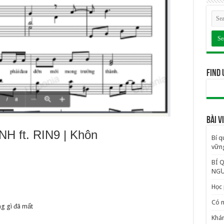
Find 
BÀI 
ft. RIN9 |
Khôn
Bí q
vững
BÍ 
NGƯ
Học 
Có n
ng gì đã mất
Khám