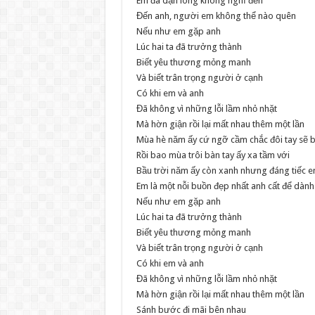
Em đã dặn lòng không nghĩ đến
Đến anh, người em không thể nào quên
Nếu như em gặp anh
Lúc hai ta đã trưởng thành
Biết yêu thương mỏng manh
Và biết trân trọng người ở cạnh
Có khi em và anh
Đã không vì những lỗi lầm nhỏ nhặt
Mà hờn giận rồi lại mất nhau thêm một lần
Mùa hè năm ấy cứ ngỡ cầm chắc đôi tay sẽ b
Rồi bao mùa trôi bàn tay ấy xa tầm với
Bầu trời năm ấy còn xanh nhưng đáng tiếc e
Em là một nỗi buồn đẹp nhất anh cất để dành
Nếu như em gặp anh
Lúc hai ta đã trưởng thành
Biết yêu thương mỏng manh
Và biết trân trọng người ở cạnh
Có khi em và anh
Đã không vì những lỗi lầm nhỏ nhặt
Mà hờn giận rồi lại mất nhau thêm một lần
Sánh bước đi mãi bên nhau