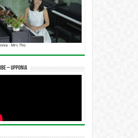
nia - Mrs Thọ
UBE – UPPONIA