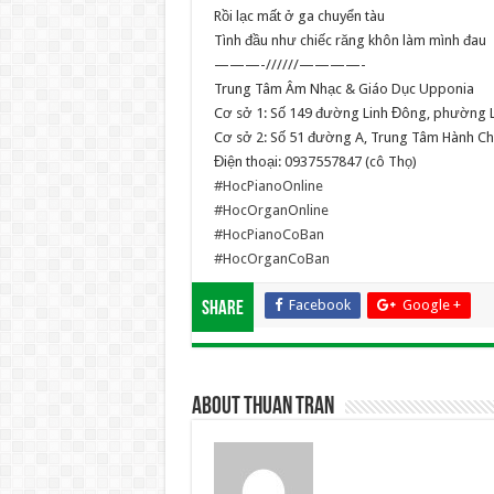
Rồi lạc mất ở ga chuyển tàu
Tình đầu như chiếc răng khôn làm mình đau
———-//////————-
Trung Tâm Âm Nhạc & Giáo Dục Upponia
Cơ sở 1: Số 149 đường Linh Đông, phường 
Cơ sở 2: Số 51 đường A, Trung Tâm Hành Ch
Điện thoại: 0937557847 (cô Thọ)
#HocPianoOnline
#HocOrganOnline
#HocPianoCoBan
#HocOrganCoBan
Facebook
Google +
Share
About Thuan Tran