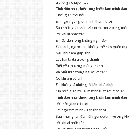
trôi ở ga chuyển tàu
Tình đầu như chiếc răng khôn làm mình đau
Thời gian trôi nổi
Em ngỡ ngàng khi mình thảnh thơi
Sau những lần đầm đìa nước mi vương môi
Rồi khi ai nhắc tên
Em đã dặn lòng không nghĩ đến
Đến anh, người em không thể nào quên (ng
Nếu như em gặp anh
Lúc hai ta đã trưởng thành
Biết yêu thương mỏng manh
Và biết trân trọng người ở cạnh
Có khi em và anh
Đã không vì những lỗi lầm nhỏ nhặt
Mà hờn giận rồi lại mất nhau thêm một lần
Tình đầu như chiếc răng khôn làm mình đau
Rồi thời gian cứ trôi
Em ngỡ tim mình đã thảnh thơi
Sau những lần đầm đìa gối ướt mi vương kh
Rồi khi ai nhắc tên