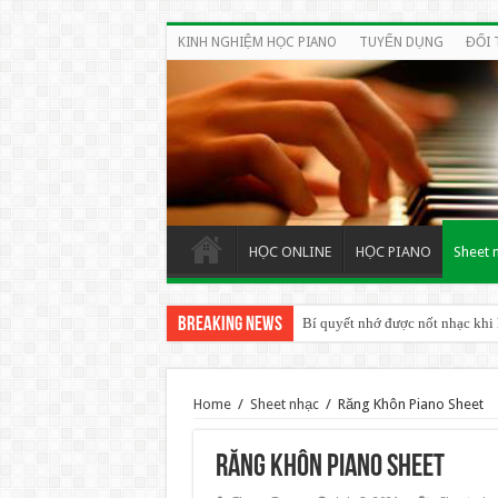
KINH NGHIỆM HỌC PIANO
TUYỂN DỤNG
ĐỐI 
HỌC ONLINE
HỌC PIANO
Sheet 
Breaking News
Bí quyết nhớ được nốt nhạc khi
BÍ QUYẾT HỌC PIANO ORGAN
Home
/
Sheet nhạc
/
Răng Khôn Piano Sheet
Răng Khôn Piano Sheet