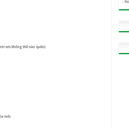
– N
ười em không thể nào quên)
óe môi