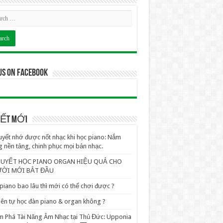
us on Facebook
VIẾT MỚI
uyết nhớ được nốt nhạc khi học piano: Nắm
 nền tảng, chinh phục mọi bản nhạc.
QUYẾT HỌC PIANO ORGAN HIỆU QUẢ CHO
ỜI MỚI BẮT ĐẦU
piano bao lâu thì mới có thể chơi được ?
ên tự học đàn piano & organ không ?
 Phá Tài Năng Âm Nhạc tại Thủ Đức: Upponia