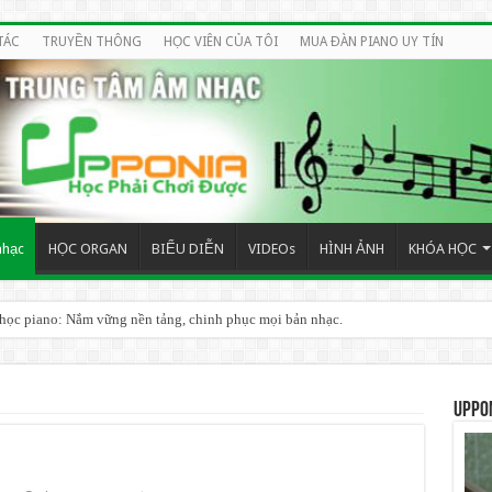
TÁC
TRUYỀN THÔNG
HỌC VIÊN CỦA TÔI
MUA ĐÀN PIANO UY TÍN
nhạc
HỌC ORGAN
BIỂU DIỄN
VIDEOs
HÌNH ẢNH
KHÓA HỌC
 học piano: Nắm vững nền tảng, chinh phục mọi bản nhạc.
 HIỆU QUẢ CHO NGƯỜI MỚI BẮT ĐẦU
UPPO