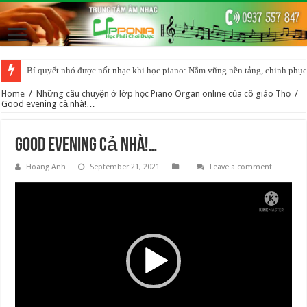
Bí quyết nhớ được nốt nhạc khi học piano: Nắm vững nền tảng, chinh phục
Home
/
Những câu chuyện ở lớp học Piano Organ online của cô giáo Thọ
/
Good evening cả nhà!…
Good evening cả nhà!…
Hoang Anh
September 21, 2021
Leave a comment
Video
Player