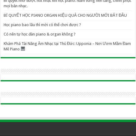
Bí quyết nhớ được nốt nhạc khi học piano: Nắm vững nền tảng, chinh phục
mọi bản nhạc.
BÍ QUYẾT HỌC PIANO ORGAN HIỆU QUẢ CHO NGƯỜI MỚI BẮT ĐẦU
Học piano bao lâu thì mới có thể chơi được ?
Có nên tự học đàn piano & organ không ?
Khám Phá Tài Năng Âm Nhạc tại Thủ Đức: Upponia – Nơi Ươm Mầm Đam
Mê Piano