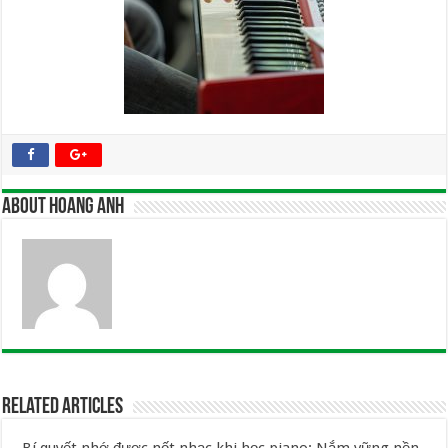
About Hoang Anh
Related Articles
Bí quyết nhớ được nốt nhạc khi học piano: Nắm vững nền