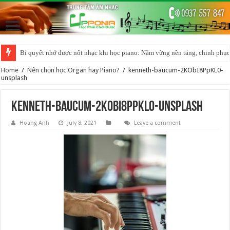
Bí quyết nhớ được nốt nhạc khi học piano: Nắm vững nền tảng, chinh phục
Home
/
Nên chọn học Organ hay Piano?
/
kenneth-baucum-2KObI8PpKL0-
unsplash
kenneth-baucum-2KObI8PpKL0-unsplash
Hoang Anh
July 8, 2021
Leave a comment