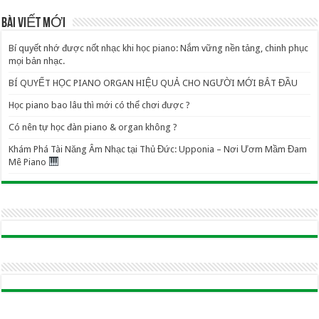
BÀI VIẾT MỚI
Bí quyết nhớ được nốt nhạc khi học piano: Nắm vững nền tảng, chinh phục
mọi bản nhạc.
BÍ QUYẾT HỌC PIANO ORGAN HIỆU QUẢ CHO NGƯỜI MỚI BẮT ĐẦU
Học piano bao lâu thì mới có thể chơi được ?
Có nên tự học đàn piano & organ không ?
Khám Phá Tài Năng Âm Nhạc tại Thủ Đức: Upponia – Nơi Ươm Mầm Đam
Mê Piano