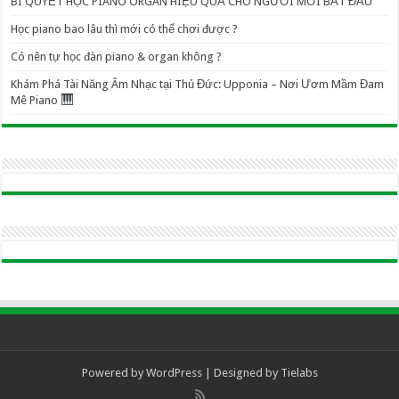
BÍ QUYẾT HỌC PIANO ORGAN HIỆU QUẢ CHO NGƯỜI MỚI BẮT ĐẦU
Học piano bao lâu thì mới có thể chơi được ?
Có nên tự học đàn piano & organ không ?
Khám Phá Tài Năng Âm Nhạc tại Thủ Đức: Upponia – Nơi Ươm Mầm Đam
Mê Piano
Powered by
WordPress
| Designed by
Tielabs