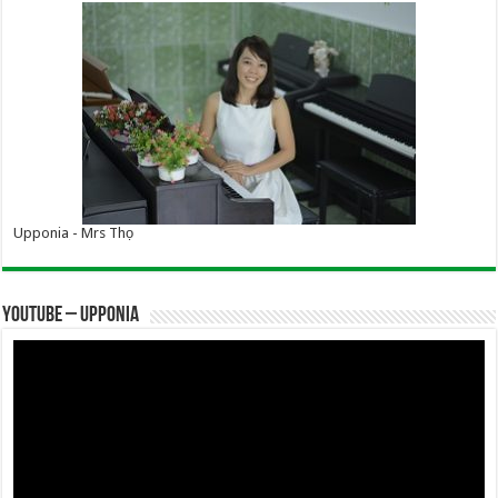
Upponia - Mrs Thọ
YOUTUBE – UPPONIA