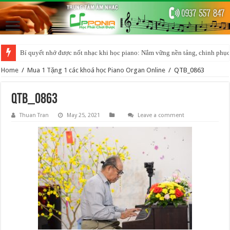
Bí quyết nhớ được nốt nhạc khi học piano: Nắm vững nền tảng, chinh phục
Home
/
Mua 1 Tặng 1 các khoá học Piano Organ Online
/
QTB_0863
QTB_0863
Thuan Tran
May 25, 2021
Leave a comment