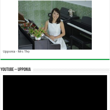
Upponia - Mrs Thọ
YOUTUBE – UPPONIA