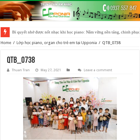
Bí quyết nhớ được nốt nhạc khi học piano: Nắm vững nền tảng, chinh phục
Home
/
Lớp học piano, organ cho trẻ em tại Upponia
/
QTB_0738
QTB_0738
Thuan Tran
May 27, 2021
Leave a comment