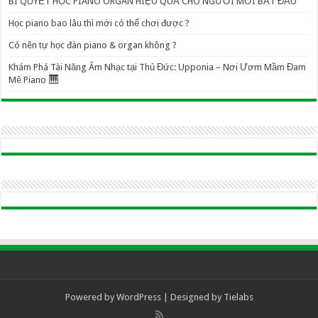
BÍ QUYẾT HỌC PIANO ORGAN HIỆU QUẢ CHO NGƯỜI MỚI BẮT ĐẦU
Học piano bao lâu thì mới có thể chơi được ?
Có nên tự học đàn piano & organ không ?
Khám Phá Tài Năng Âm Nhạc tại Thủ Đức: Upponia – Nơi Ươm Mầm Đam
Mê Piano
Powered by
WordPress
| Designed by
Tielabs