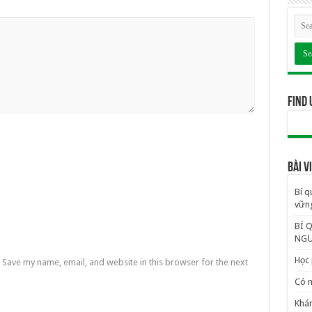
Find 
BÀI 
Bí q
vững
BÍ 
NGƯ
Học 
Save my name, email, and website in this browser for the next
Có n
Khám