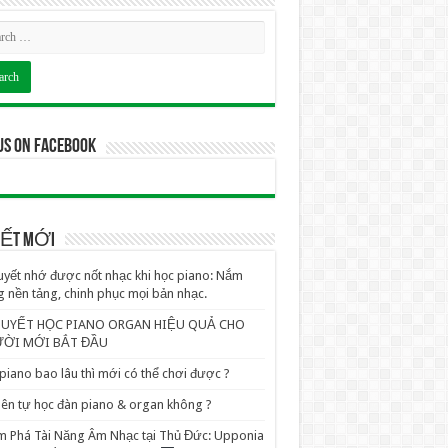
us on Facebook
VIẾT MỚI
uyết nhớ được nốt nhạc khi học piano: Nắm
 nền tảng, chinh phục mọi bản nhạc.
QUYẾT HỌC PIANO ORGAN HIỆU QUẢ CHO
ỜI MỚI BẮT ĐẦU
piano bao lâu thì mới có thể chơi được ?
ên tự học đàn piano & organ không ?
 Phá Tài Năng Âm Nhạc tại Thủ Đức: Upponia