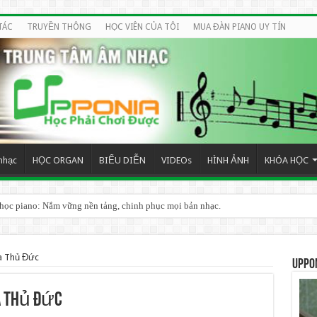
TÁC
TRUYỀN THÔNG
HỌC VIÊN CỦA TÔI
MUA ĐÀN PIANO UY TÍN
nhạc
HỌC ORGAN
BIỂU DIỄN
VIDEOs
HÌNH ẢNH
KHÓA HỌC
 học piano: Nắm vững nền tảng, chinh phục mọi bản nhạc.
a Thủ Đức
UPPO
a Thủ Đức