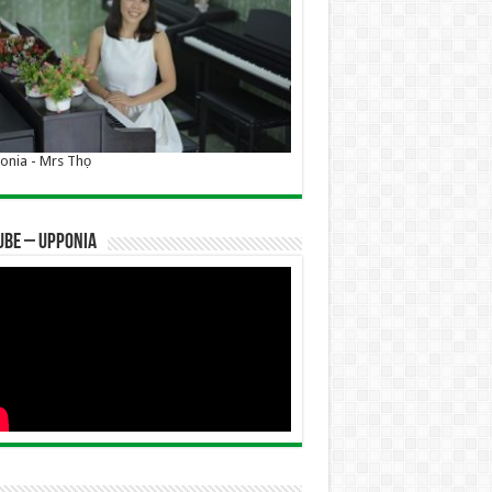
nia - Mrs Thọ
UBE – UPPONIA