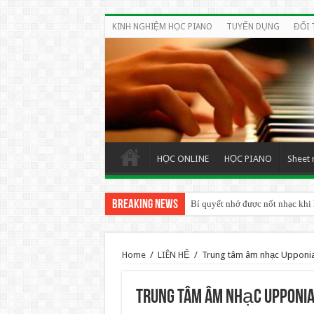
KINH NGHIỆM HỌC PIANO
TUYỂN DỤNG
ĐỐI 
HỌC ONLINE
HỌC PIANO
Sheet 
Breaking News
Bí quyết nhớ được nốt nhạc khi
Home
/
LIÊN HỆ
/
Trung tâm âm nhạc Upponi
Trung tâm âm nhạc Upponi