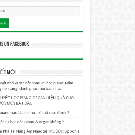
us on Facebook
VIẾT MỚI
uyết nhớ được nốt nhạc khi học piano: Nắm
 nền tảng, chinh phục mọi bản nhạc.
QUYẾT HỌC PIANO ORGAN HIỆU QUẢ CHO
ỜI MỚI BẮT ĐẦU
piano bao lâu thì mới có thể chơi được ?
ên tự học đàn piano & organ không ?
 Phá Tài Năng Âm Nhạc tại Thủ Đức: Upponia