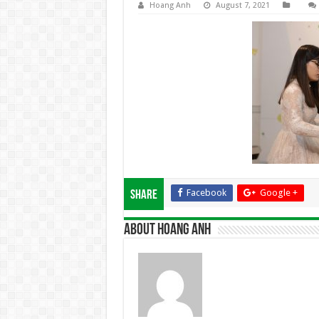
Hoang Anh
August 7, 2021
Facebook
Google +
Share
About Hoang Anh