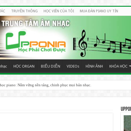
TÁC
TRUYỀN THÔNG
HỌC VIÊN CỦA TÔI
MUA ĐÀN PIANO UY TÍN
nhạc
HỌC ORGAN
BIỂU DIỄN
VIDEOs
HÌNH ẢNH
KHÓA HỌC
 học piano: Nắm vững nền tảng, chinh phục mọi bản nhạc.
UPPO