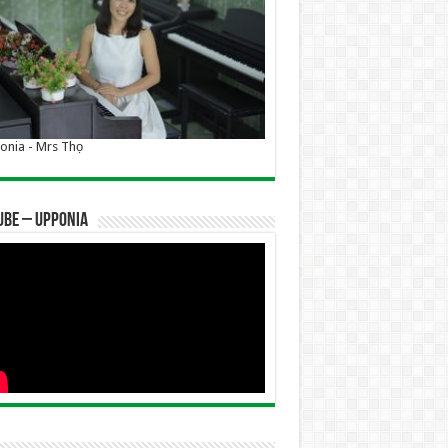
nia - Mrs Thọ
UBE – UPPONIA