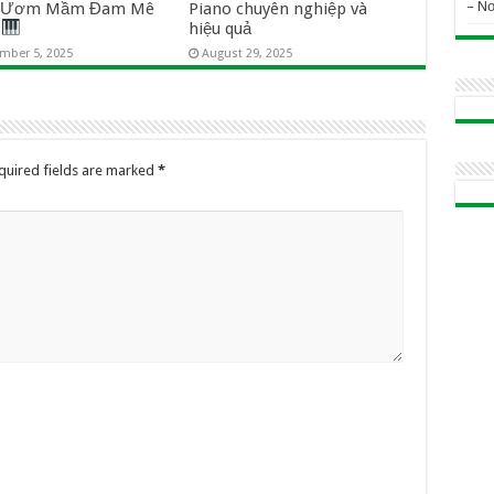
– N
i Ươm Mầm Đam Mê
Piano chuyên nghiệp và
o
hiệu quả
mber 5, 2025
August 29, 2025
quired fields are marked
*