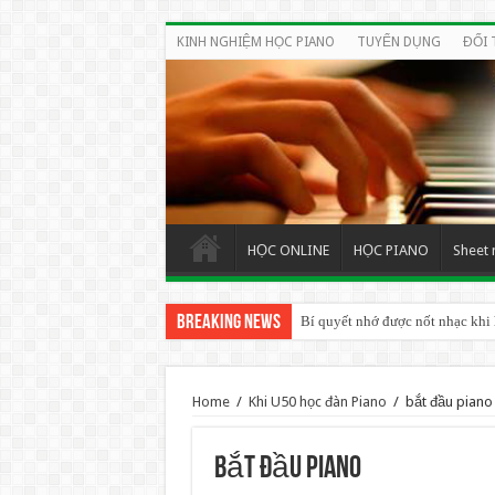
KINH NGHIỆM HỌC PIANO
TUYỂN DỤNG
ĐỐI 
HỌC ONLINE
HỌC PIANO
Sheet 
Breaking News
Bí quyết nhớ được nốt nhạc khi
Home
/
Khi U50 học đàn Piano
/
bắt đầu piano
bắt đầu piano