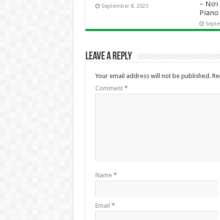
– Nơ
September 8, 2025
Pian
Septe
Leave a Reply
Your email address will not be published.
Re
Comment
*
Name
*
Email
*