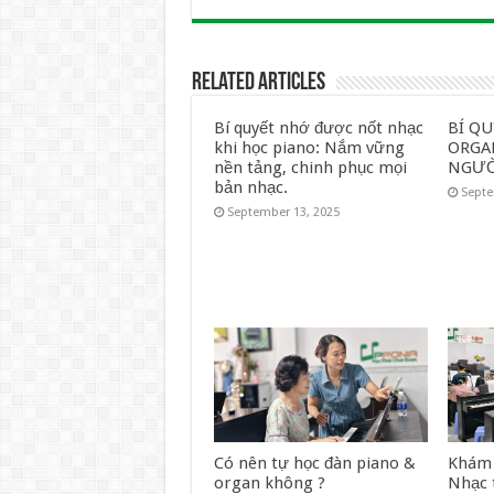
Related Articles
Bí quyết nhớ được nốt nhạc
BÍ Q
khi học piano: Nắm vững
ORGA
nền tảng, chinh phục mọi
NGƯỜ
bản nhạc.
Septe
September 13, 2025
Có nên tự học đàn piano &
Khám 
organ không ?
Nhạc 