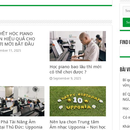
UYẾT HỌC PIANO
N HIỆU QUẢ CHO
Find 
I MỚI BẮT ĐẦU
mber 11, 2025
Học piano bao lâu thì mới
BÀI 
có thể chơi được ?
September 9, 2025
Bí q
vững
BÍ 
NGƯ
Học 
Có n
Phá Tài Năng Âm
Nên lựa chọn Trung tâm
Khám
tại Thủ Đức: Upponia
Âm nhạc Upponia – Nơi học