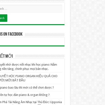
us on Facebook
VIẾT MỚI
uyết nhớ được nốt nhạc khi học piano: Nắm
 nền tảng, chinh phục mọi bản nhạc.
QUYẾT HỌC PIANO ORGAN HIỆU QUẢ CHO
ỜI MỚI BẮT ĐẦU
piano bao lâu thì mới có thể chơi được ?
ên tự học đàn piano & organ không ?
 Phá Tài Năng Âm Nhạc tại Thủ Đức: Upponia