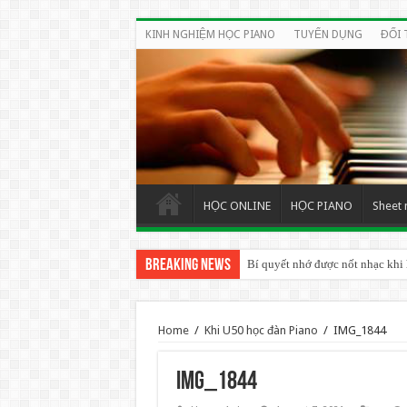
KINH NGHIỆM HỌC PIANO
TUYỂN DỤNG
ĐỐI 
HỌC ONLINE
HỌC PIANO
Sheet 
Breaking News
Bí quyết nhớ được nốt nhạc khi
Home
/
Khi U50 học đàn Piano
/
IMG_1844
IMG_1844