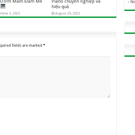
i Ươm Mầm Đam Mê
Piano chuyên nghiệp và
– N
o
hiệu quả
mber 5, 2025
August 29, 2025
quired fields are marked
*