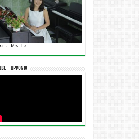
nia - Mrs Thọ
UBE – UPPONIA