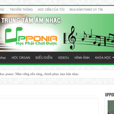
TÁC
TRUYỀN THÔNG
HỌC VIÊN CỦA TÔI
MUA ĐÀN PIANO UY TÍN
nhạc
HỌC ORGAN
BIỂU DIỄN
VIDEOs
HÌNH ẢNH
KHÓA HỌC
 học piano: Nắm vững nền tảng, chinh phục mọi bản nhạc.
UPPO