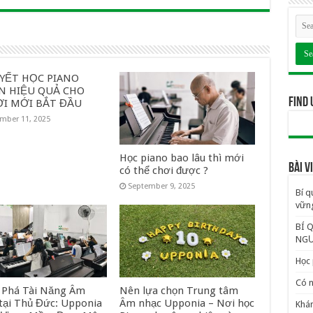
UYẾT HỌC PIANO
N HIỆU QUẢ CHO
Find 
I MỚI BẮT ĐẦU
mber 11, 2025
Học piano bao lâu thì mới
BÀI 
có thể chơi được ?
September 9, 2025
Bí q
vững
BÍ 
NGƯ
Học 
Có n
Phá Tài Năng Âm
Nên lựa chọn Trung tâm
tại Thủ Đức: Upponia
Âm nhạc Upponia – Nơi học
Khám