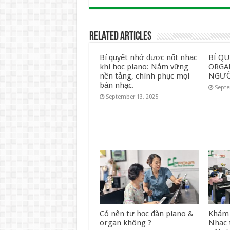
Related Articles
Bí quyết nhớ được nốt nhạc
BÍ Q
khi học piano: Nắm vững
ORGA
nền tảng, chinh phục mọi
NGƯỜ
bản nhạc.
Septe
September 13, 2025
Có nên tự học đàn piano &
Khám 
organ không ?
Nhạc 