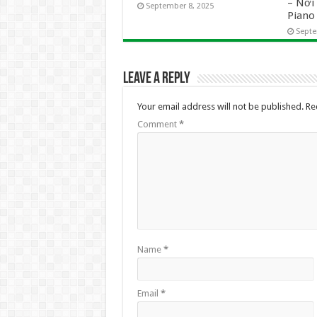
– Nơ
September 8, 2025
Pian
Septe
Leave a Reply
Your email address will not be published.
Re
Comment
*
Name
*
Email
*