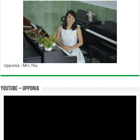
Upponia - Mrs Thọ
YOUTUBE – UPPONIA