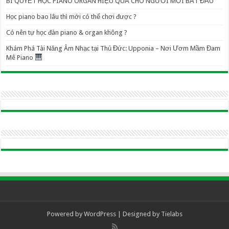
BÍ QUYẾT HỌC PIANO ORGAN HIỆU QUẢ CHO NGƯỜI MỚI BẮT ĐẦU
Học piano bao lâu thì mới có thể chơi được ?
Có nên tự học đàn piano & organ không ?
Khám Phá Tài Năng Âm Nhạc tại Thủ Đức: Upponia – Nơi Ươm Mầm Đam
Mê Piano
Powered by
WordPress
| Designed by
Tielabs