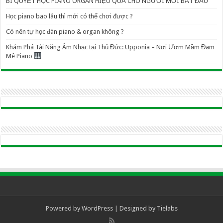
BÍ QUYẾT HỌC PIANO ORGAN HIỆU QUẢ CHO NGƯỜI MỚI BẮT ĐẦU
Học piano bao lâu thì mới có thể chơi được ?
Có nên tự học đàn piano & organ không ?
Khám Phá Tài Năng Âm Nhạc tại Thủ Đức: Upponia – Nơi Ươm Mầm Đam
Mê Piano
Powered by
WordPress
| Designed by
Tielabs