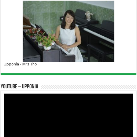
Upponia - Mrs Thọ
YOUTUBE – UPPONIA