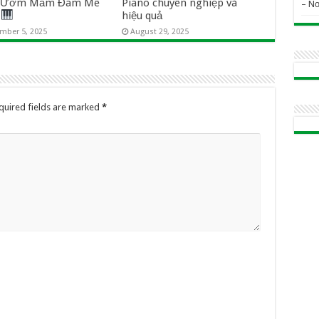
i Ươm Mầm Đam Mê
Piano chuyên nghiệp và
– N
o
hiệu quả
mber 5, 2025
August 29, 2025
quired fields are marked
*