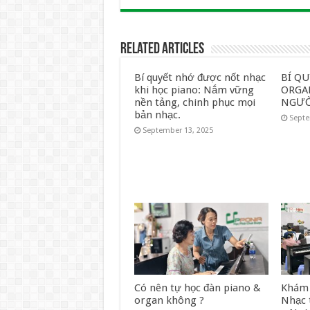
Related Articles
Bí quyết nhớ được nốt nhạc
BÍ Q
khi học piano: Nắm vững
ORGA
nền tảng, chinh phục mọi
NGƯỜ
bản nhạc.
Septe
September 13, 2025
Có nên tự học đàn piano &
Khám 
organ không ?
Nhạc 