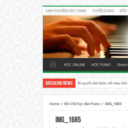
KINH NGHIỆM HỌC PIANO
TUYỂN DỤNG
ĐỐI 
HỌC ONLINE
HỌC PIANO
Sheet 
Breaking News
Bí quyết nhớ được nốt nhạc khi
Home
/
Khi U50 học đàn Piano
/
IMG_1685
IMG_1685