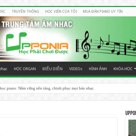
TÁC
TRUYỀN THÔNG
HỌC VIÊN CỦA TÔI
MUA ĐÀN PIANO UY TÍN
nhạc
HỌC ORGAN
BIỂU DIỄN
VIDEOs
HÌNH ẢNH
KHÓA HỌC
 học piano: Nắm vững nền tảng, chinh phục mọi bản nhạc.
UPPO