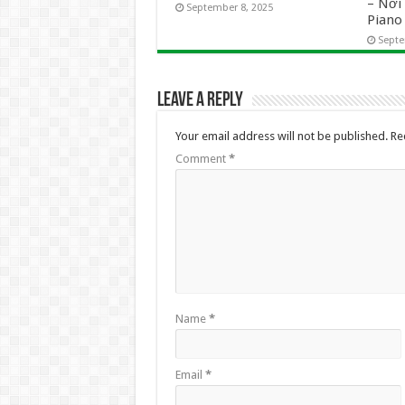
– Nơ
September 8, 2025
Pian
Septe
Leave a Reply
Your email address will not be published.
Re
Comment
*
Name
*
Email
*