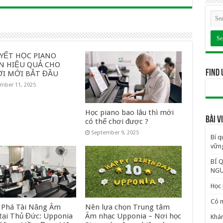
UYẾT HỌC PIANO
N HIỆU QUẢ CHO
Find 
I MỚI BẮT ĐẦU
mber 11, 2025
Học piano bao lâu thì mới
BÀI 
có thể chơi được ?
September 9, 2025
Bí q
vững
BÍ 
NGƯ
Học 
Có n
Phá Tài Năng Âm
Nên lựa chọn Trung tâm
tại Thủ Đức: Upponia
Âm nhạc Upponia – Nơi học
Khám