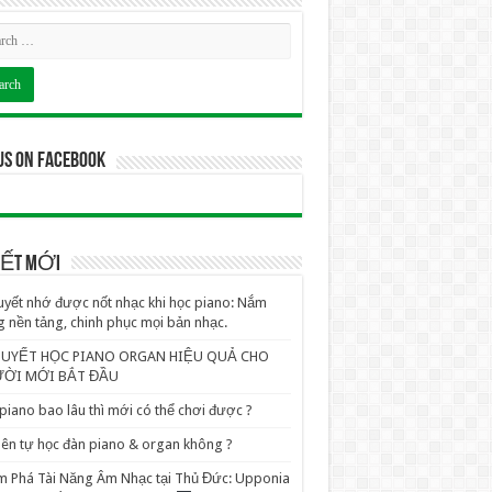
us on Facebook
VIẾT MỚI
uyết nhớ được nốt nhạc khi học piano: Nắm
 nền tảng, chinh phục mọi bản nhạc.
QUYẾT HỌC PIANO ORGAN HIỆU QUẢ CHO
ỜI MỚI BẮT ĐẦU
piano bao lâu thì mới có thể chơi được ?
ên tự học đàn piano & organ không ?
 Phá Tài Năng Âm Nhạc tại Thủ Đức: Upponia