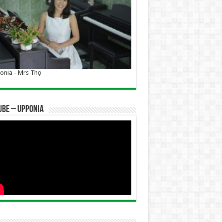
nia - Mrs Thọ
UBE – UPPONIA