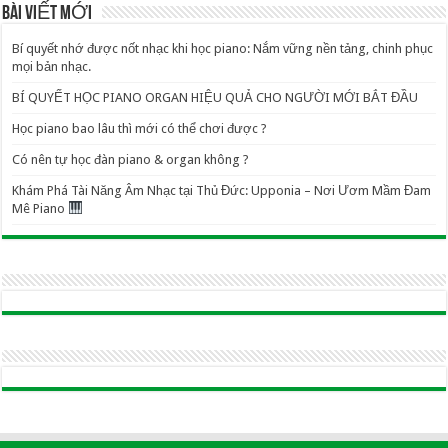
BÀI VIẾT MỚI
Bí quyết nhớ được nốt nhạc khi học piano: Nắm vững nền tảng, chinh phục
mọi bản nhạc.
BÍ QUYẾT HỌC PIANO ORGAN HIỆU QUẢ CHO NGƯỜI MỚI BẮT ĐẦU
Học piano bao lâu thì mới có thể chơi được ?
Có nên tự học đàn piano & organ không ?
Khám Phá Tài Năng Âm Nhạc tại Thủ Đức: Upponia – Nơi Ươm Mầm Đam
Mê Piano