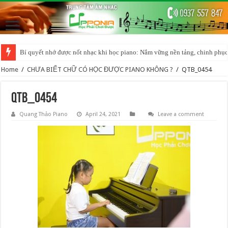
Bí quyết nhớ được nốt nhạc khi học piano: Nắm vững nền tảng, chinh phục
Home
/
CHƯA BIẾT CHỮ CÓ HỌC ĐƯỢC PIANO KHÔNG ?
/
QTB_0454
QTB_0454
Quang Thảo Piano
April 24, 2021
Leave a comment