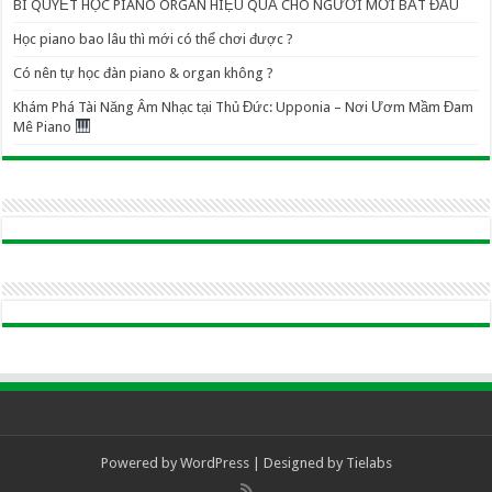
BÍ QUYẾT HỌC PIANO ORGAN HIỆU QUẢ CHO NGƯỜI MỚI BẮT ĐẦU
Học piano bao lâu thì mới có thể chơi được ?
Có nên tự học đàn piano & organ không ?
Khám Phá Tài Năng Âm Nhạc tại Thủ Đức: Upponia – Nơi Ươm Mầm Đam
Mê Piano
Powered by
WordPress
| Designed by
Tielabs