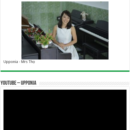
Upponia - Mrs Thọ
YOUTUBE – UPPONIA