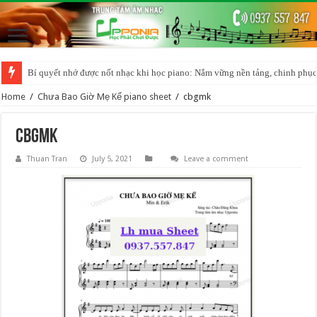
Bí quyết nhớ được nốt nhạc khi học piano: Nắm vững nền tảng, chinh phục
Home
/
Chưa Bao Giờ Mẹ Kể piano sheet
/
cbgmk
cbgmk
Thuan Tran
July 5, 2021
Leave a comment