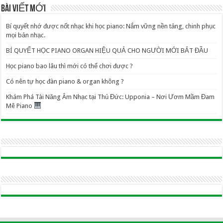
BÀI VIẾT MỚI
Bí quyết nhớ được nốt nhạc khi học piano: Nắm vững nền tảng, chinh phục
mọi bản nhạc.
BÍ QUYẾT HỌC PIANO ORGAN HIỆU QUẢ CHO NGƯỜI MỚI BẮT ĐẦU
Học piano bao lâu thì mới có thể chơi được ?
Có nên tự học đàn piano & organ không ?
Khám Phá Tài Năng Âm Nhạc tại Thủ Đức: Upponia – Nơi Ươm Mầm Đam
Mê Piano