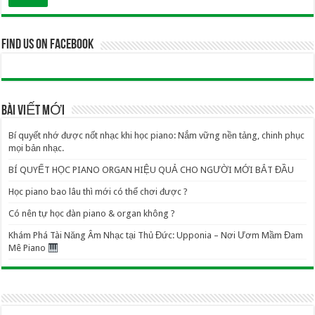
Find us on Facebook
BÀI VIẾT MỚI
Bí quyết nhớ được nốt nhạc khi học piano: Nắm vững nền tảng, chinh phục
mọi bản nhạc.
BÍ QUYẾT HỌC PIANO ORGAN HIỆU QUẢ CHO NGƯỜI MỚI BẮT ĐẦU
Học piano bao lâu thì mới có thể chơi được ?
Có nên tự học đàn piano & organ không ?
Khám Phá Tài Năng Âm Nhạc tại Thủ Đức: Upponia – Nơi Ươm Mầm Đam
Mê Piano