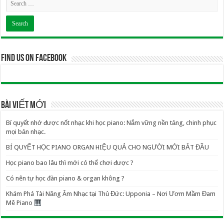
Find us on Facebook
BÀI VIẾT MỚI
Bí quyết nhớ được nốt nhạc khi học piano: Nắm vững nền tảng, chinh phục
mọi bản nhạc.
BÍ QUYẾT HỌC PIANO ORGAN HIỆU QUẢ CHO NGƯỜI MỚI BẮT ĐẦU
Học piano bao lâu thì mới có thể chơi được ?
Có nên tự học đàn piano & organ không ?
Khám Phá Tài Năng Âm Nhạc tại Thủ Đức: Upponia – Nơi Ươm Mầm Đam
Mê Piano