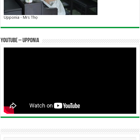
Upponia - Mrs Thọ
YOUTUBE – UPPONIA