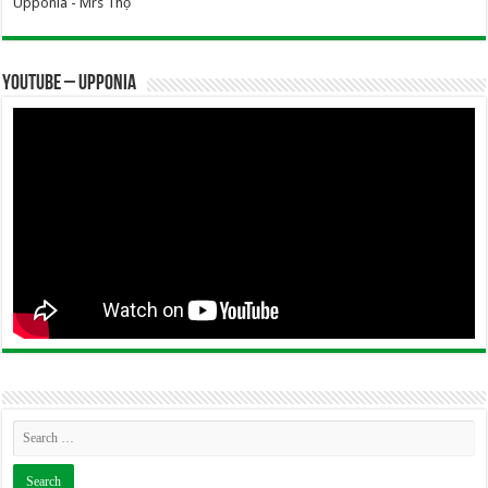
Upponia - Mrs Thọ
YOUTUBE – UPPONIA