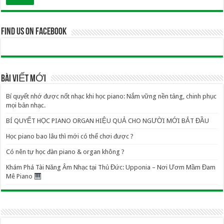
Find us on Facebook
BÀI VIẾT MỚI
Bí quyết nhớ được nốt nhạc khi học piano: Nắm vững nền tảng, chinh phục
mọi bản nhạc.
BÍ QUYẾT HỌC PIANO ORGAN HIỆU QUẢ CHO NGƯỜI MỚI BẮT ĐẦU
Học piano bao lâu thì mới có thể chơi được ?
Có nên tự học đàn piano & organ không ?
Khám Phá Tài Năng Âm Nhạc tại Thủ Đức: Upponia – Nơi Ươm Mầm Đam
Mê Piano