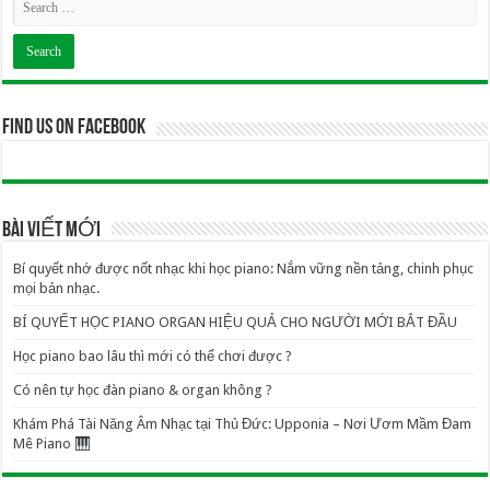
Find us on Facebook
BÀI VIẾT MỚI
Bí quyết nhớ được nốt nhạc khi học piano: Nắm vững nền tảng, chinh phục
mọi bản nhạc.
BÍ QUYẾT HỌC PIANO ORGAN HIỆU QUẢ CHO NGƯỜI MỚI BẮT ĐẦU
Học piano bao lâu thì mới có thể chơi được ?
Có nên tự học đàn piano & organ không ?
Khám Phá Tài Năng Âm Nhạc tại Thủ Đức: Upponia – Nơi Ươm Mầm Đam
Mê Piano