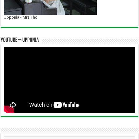
Upponia - Mrs Thọ
YOUTUBE – UPPONIA