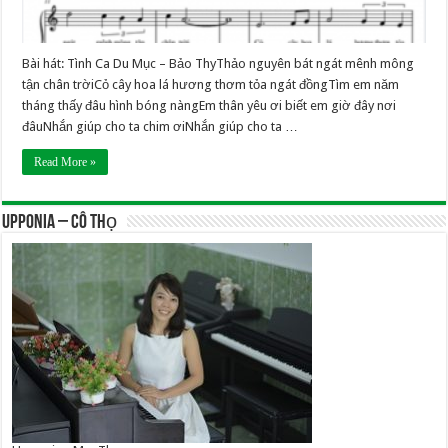
Bài hát: Tình Ca Du Mục – Bảo ThyThảo nguyên bát ngát mênh mông
tận chân trờiCỏ cây hoa lá hương thơm tỏa ngát đồngTìm em năm
tháng thấy đâu hình bóng nàngEm thân yêu ơi biết em giờ đây nơi
đâuNhắn giúp cho ta chim ơiNhắn giúp cho ta …
Read More »
UPPONIA – Cô Thọ