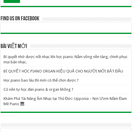
Find us on Facebook
BÀI VIẾT MỚI
Bí quyết nhớ được nốt nhạc khi học piano: Nắm vững nền tảng, chinh phục
mọi bản nhạc.
BÍ QUYẾT HỌC PIANO ORGAN HIỆU QUẢ CHO NGƯỜI MỚI BẮT ĐẦU
Học piano bao lâu thì mới có thể chơi được ?
Có nên tự học đàn piano & organ không ?
Khám Phá Tài Năng Âm Nhạc tại Thủ Đức: Upponia – Nơi Ươm Mầm Đam
Mê Piano