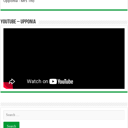
Upponia - Mrs Thọ
YOUTUBE – UPPONIA