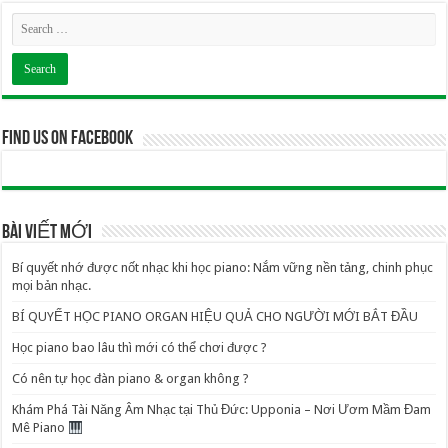
Find us on Facebook
BÀI VIẾT MỚI
Bí quyết nhớ được nốt nhạc khi học piano: Nắm vững nền tảng, chinh phục
mọi bản nhạc.
BÍ QUYẾT HỌC PIANO ORGAN HIỆU QUẢ CHO NGƯỜI MỚI BẮT ĐẦU
Học piano bao lâu thì mới có thể chơi được ?
Có nên tự học đàn piano & organ không ?
Khám Phá Tài Năng Âm Nhạc tại Thủ Đức: Upponia – Nơi Ươm Mầm Đam
Mê Piano