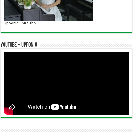
Upponia - Mrs Thọ
YOUTUBE – UPPONIA