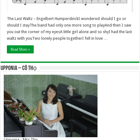
The Last Waltz – Engelbert HumperdinckI wondered should I go or
should I stayThe band had only one more song to playAnd then I saw
you out the corner of my eyesA little girl alone and so shyI had the last
waltz with youTwo lonely people togetherI fell in love …
Read More »
UPPONIA – Cô Thọ
Upponia - Mrs Thọ