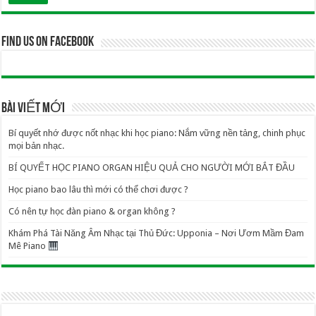
Find us on Facebook
BÀI VIẾT MỚI
Bí quyết nhớ được nốt nhạc khi học piano: Nắm vững nền tảng, chinh phục
mọi bản nhạc.
BÍ QUYẾT HỌC PIANO ORGAN HIỆU QUẢ CHO NGƯỜI MỚI BẮT ĐẦU
Học piano bao lâu thì mới có thể chơi được ?
Có nên tự học đàn piano & organ không ?
Khám Phá Tài Năng Âm Nhạc tại Thủ Đức: Upponia – Nơi Ươm Mầm Đam
Mê Piano