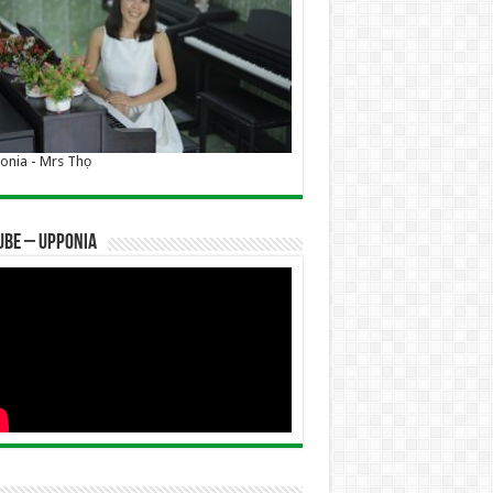
nia - Mrs Thọ
UBE – UPPONIA