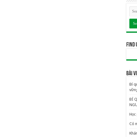
Find 
BÀI 
Bí q
vững
BÍ 
NGƯ
Học 
Có n
Khám