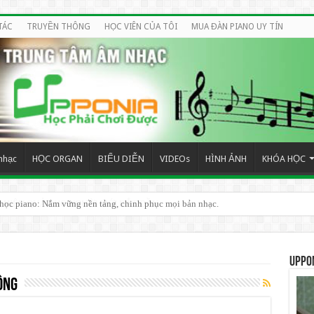
TÁC
TRUYỀN THÔNG
HỌC VIÊN CỦA TÔI
MUA ĐÀN PIANO UY TÍN
nhạc
HỌC ORGAN
BIỂU DIỄN
VIDEOs
HÌNH ẢNH
KHÓA HỌC
 học piano: Nắm vững nền tảng, chinh phục mọi bản nhạc.
 HIỆU QUẢ CHO NGƯỜI MỚI BẮT ĐẦU
UPPO
ông