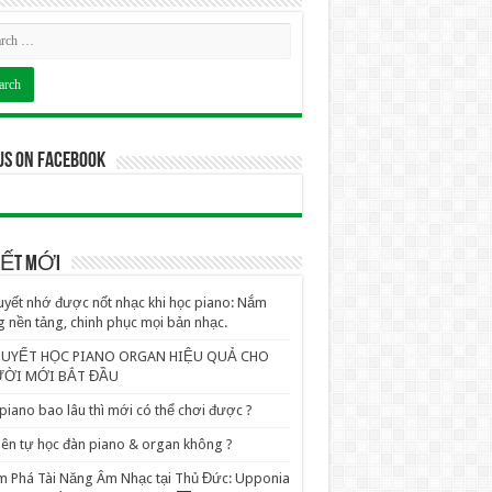
us on Facebook
VIẾT MỚI
uyết nhớ được nốt nhạc khi học piano: Nắm
 nền tảng, chinh phục mọi bản nhạc.
QUYẾT HỌC PIANO ORGAN HIỆU QUẢ CHO
ỜI MỚI BẮT ĐẦU
piano bao lâu thì mới có thể chơi được ?
ên tự học đàn piano & organ không ?
 Phá Tài Năng Âm Nhạc tại Thủ Đức: Upponia