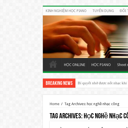
KINH NGHIỆM HỌC PIANO
TUYỂN DỤNG
ĐỐI 
HỌC ONLINE
HỌC PIANO
Sheet 
Breaking News
Bí quyết nhớ được nốt nhạc khi
BÍ QUYẾT HỌC PIANO ORGAN
Home
/
Tag Archives: học nghề nhạc công
Tag Archives:
học nghề nhạc c